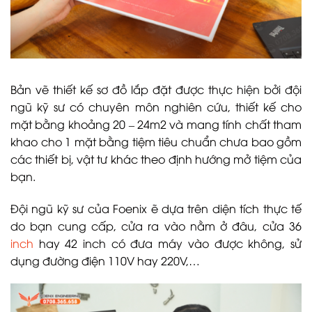
Bản vẽ thiết kế sơ đồ lắp đặt được thực hiện bởi đội
ngũ kỹ sư có chuyên môn nghiên cứu, thiết kế cho
mặt bằng khoảng 20 – 24m2 và mang tính chất tham
khao cho 1 mặt bằng tiệm tiêu chuẩn chưa bao gồm
các thiết bị, vật tư khác theo định hướng mở tiệm của
bạn.
Đội ngũ kỹ sư của Foenix ẽ dựa trên diện tích thực tế
do bạn cung cấp, cửa ra vào nằm ở đâu, cửa 36
inch
hay 42 inch có đưa máy vào được không, sử
dụng đường điện 110V hay 220V,…