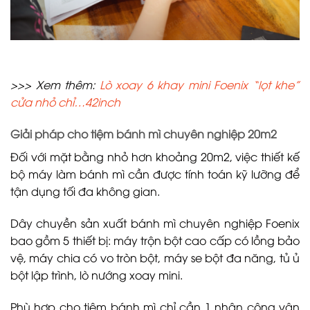
>>> Xem thêm:
Lò xoay 6 khay mini Foenix “lọt khe”
cửa nhỏ chỉ…42inch
Giải pháp cho tiệm bánh mì chuyên nghiệp 20m2
Đối với mặt bằng nhỏ hơn khoảng 20m2, việc thiết kế
bộ máy làm bánh mì cần được tính toán kỹ lưỡng để
tận dụng tối đa không gian.
Dây chuyền sản xuất bánh mì chuyên nghiệp Foenix
bao gồm 5 thiết bị: máy trộn bột cao cấp có lồng bảo
vệ, máy chia có vo tròn bột, máy se bột đa năng, tủ ủ
bột lập trình, lò nướng xoay mini.
Phù hợp cho tiệm bánh mì chỉ cần 1 nhân công vận