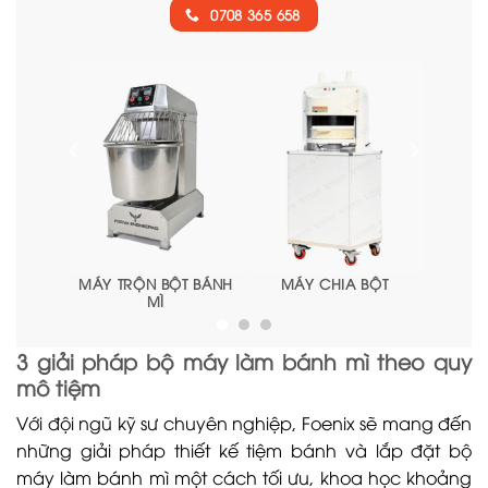
0708 365 658
 BỘT
MÁY SE BỘT
TỦ Ủ BỘT
LÒ NƯ
3 giải pháp bộ máy làm bánh mì theo quy
mô tiệm
Với đội ngũ kỹ sư chuyên nghiệp, Foenix sẽ mang đến
những giải pháp thiết kế tiệm bánh và lắp đặt bộ
máy làm bánh mì một cách tối ưu, khoa học khoảng