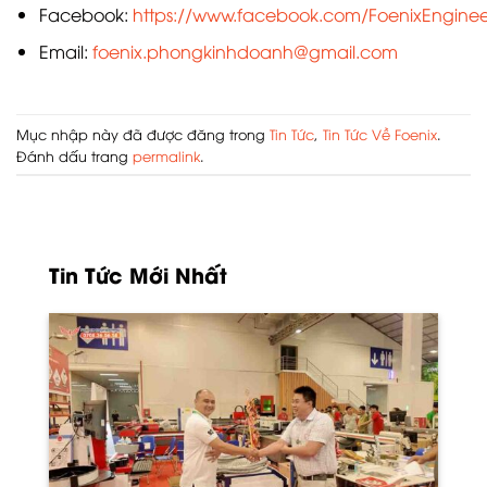
Facebook:
https://www.facebook.com/FoenixEngineer
Email:
foenix.phongkinhdoanh@gmail.com
Mục nhập này đã được đăng trong
Tin Tức
,
Tin Tức Về Foenix
.
Đánh dấu trang
permalink
.
Tin Tức Mới Nhất