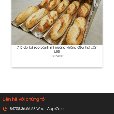
7 lý do tại sao bánh mì nướng không đều thợ cần
biết
01/07/2026
Liên hệ với chúng tôi
+84708.36.56.58 WhatsApp/Zalo