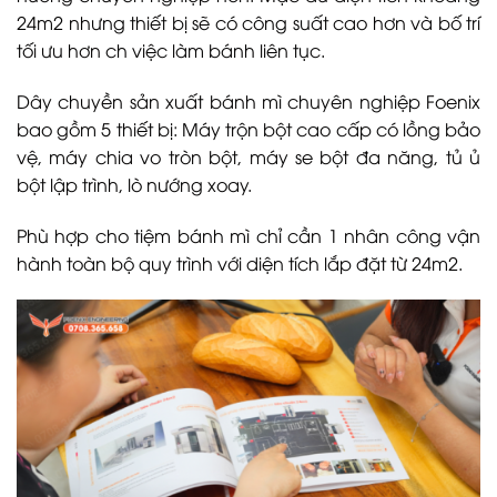
24m2 nhưng thiết bị sẽ có công suất cao hơn và bố trí
tối ưu hơn ch việc làm bánh liên tục.
Dây chuyền sản xuất bánh mì chuyên nghiệp Foenix
bao gồm 5 thiết bị: Máy trộn bột cao cấp có lồng bảo
vệ, máy chia vo tròn bột, máy se bột đa năng, tủ ủ
bột lập trình, lò nướng xoay.
Phù hợp cho tiệm bánh mì chỉ cần 1 nhân công vận
hành toàn bộ quy trình với diện tích lắp đặt từ 24m2.