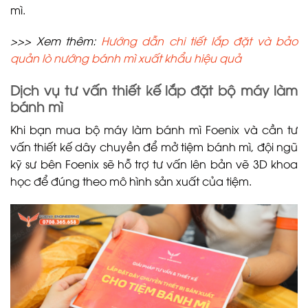
mì.
>>> Xem thêm:
Hướng dẫn chi tiết lắp đặt và bảo
quản lò nướng bánh mì xuất khẩu hiệu quả
Dịch vụ tư vấn thiết kế lắp đặt bộ máy làm
bánh mì
Khi bạn mua bộ máy làm bánh mì Foenix và cần tư
vấn thiết kế dây chuyền để mở tiệm bánh mì, đội ngũ
kỹ sư bên Foenix sẽ hỗ trợ tư vấn lên bản vẽ 3D khoa
học để đúng theo mô hình sản xuất của tiệm.