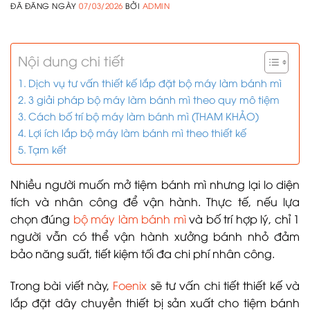
ĐÃ ĐĂNG NGÀY
07/03/2026
BỞI
ADMIN
Nội dung chi tiết
Dịch vụ tư vấn thiết kế lắp đặt bộ máy làm bánh mì
3 giải pháp bộ máy làm bánh mì theo quy mô tiệm
Cách bố trí bộ máy làm bánh mì (THAM KHẢO)
Lợi ích lắp bộ máy làm bánh mì theo thiết kế
Tạm kết
Nhiều người muốn mở tiệm bánh mì nhưng lại lo diện
tích và nhân công để vận hành. Thực tế, nếu lựa
chọn đúng
bộ máy làm bánh mì
và bố trí hợp lý, chỉ 1
người vẫn có thể vận hành xưởng bánh nhỏ đảm
bảo năng suất, tiết kiệm tối đa chi phí nhân công.
Trong bài viết này,
Foenix
sẽ tư vấn chi tiết thiết kế và
lắp đặt dây chuyền thiết bị sản xuất cho tiệm bánh