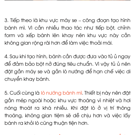
3. Tiếp theo là khu vực máy se – công đoạn tạo hình
bánh mì. Vì cần nhiều thao tác như tiếp bột, chỉnh
form và xếp bánh lên khay nên khu vực này cần
không gian rộng rãi hơn để làm việc thoải mái.
4. Sau khi tạo hình, bánh cần được đưa vào tủ ủ ngay
để đảm bảo bột nở đúng tiêu chuẩn. Vì vậy tủ ủ nên
đặt gần máy se và gần lò nướng để hạn chế việc di
chuyển khay bánh.
5. Cuối cùng là
lò nướng bánh mì
. Thiết bị này nên đặt
gần mép ngoài hoặc khu vực thoáng vì nhiệt và hơi
nóng thoát ra khá nhiều. Khi đặt lò ở vị trí thông
thoáng, không gian tiệm sẽ dễ chịu hơn và việc lấy
bánh ra khỏi lò cũng thuận tiện hơn.