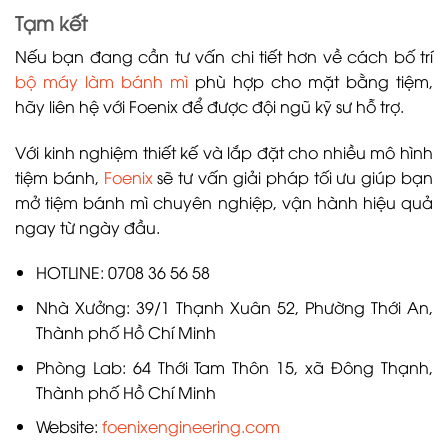
Tạm kết
Nếu bạn đang cần tư vấn chi tiết hơn về cách bố trí
bộ máy làm bánh mì
phù hợp cho mặt bằng tiệm,
hãy liên hệ với Foenix để được đội ngũ kỹ sư hỗ trợ.
Với kinh nghiệm thiết kế và lắp đặt cho nhiều mô hình
tiệm bánh,
Foenix
sẽ tư vấn giải pháp tối ưu giúp bạn
mở tiệm bánh mì chuyên nghiệp, vận hành hiệu quả
ngay từ ngày đầu.
HOTLINE: 0708 36 56 58
Nhà Xưởng: 39/1 Thạnh Xuân 52, Phường Thới An,
Thành phố Hồ Chí Minh
Phòng Lab: 64 Thới Tam Thôn 15, xã Đông Thạnh,
Thành phố Hồ Chí Minh
Website:
foenixengineering.com