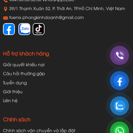
xuất quy mô lớn.
39/1 Thạnh Xuân 52, P. Thới An, TP.Hồ Chí Minh, Việt Nam
foenix.phongkinhdoanh@gmail.com
Hỗ trợ khách hàng
Giải quyết khiếu nại
Câu hỏi thường gặp
Tuyển dụng
Giới thiệu
Liên hệ
Chất liệu inox cao cấp, bền bỉ
Chính sách
Toàn bộ lò bánh mì của công ty Foenix được làm từ
inox chống gỉ, chịu nhiệt tốt, tuổi thọ cao và đảm
Chính sách vận chuyển và lắp đặt