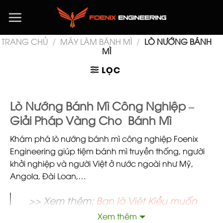
Chuyển
đến
nội
TRANG CHỦ
/
MÁY LÀM BÁNH MÌ
/
LÒ NƯỚNG BÁNH
dung
MÌ
LỌC
Lò Nướng Bánh Mì Công Nghiệp –
Giải Pháp Vàng Cho Bánh Mì
Khám phá lò nướng bánh mì công nghiệp Foenix
Engineering giúp tiệm bánh mì truyền thống, người
khởi nghiệp và người Việt ở nước ngoài như Mỹ,
Angola, Đài Loan,…
>> Xem thêm:
Bạn là Việt Kiều muốn
mở tiệm? Hãy học làm bánh mì ngay
Xem thêm