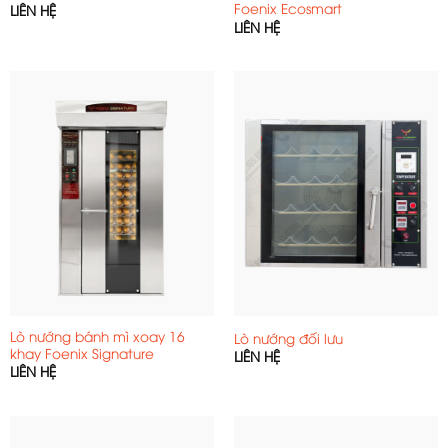
Foenix Ecosmart
LIÊN HỆ
Một chiếc lò nướng công nghiệp có thể xử lý từ
LIÊN HỆ
hàng chục đến hàng nghìn ổ bánh mỗi mẻ, giúp
bạn dễ dàng đáp ứng nhu cầu của khách hàng,
đặc biệt vào các khung giờ cao điểm hay dịp lễ, Tết.
Chất lượng bánh đồng đều, chuyên nghiệp
Lò nướng
Foenix
được trang bị hệ thống điều chỉnh
nhiệt độ chính xác, đảm bảo mỗi chiếc bánh đều
đạt độ vàng ruộm, giòn ngoài – mềm xốp bên trong
như mong muốn.
Lò nướng bánh mì xoay 16
Lò nướng đối lưu
khay Foenix Signature
LIÊN HỆ
LIÊN HỆ