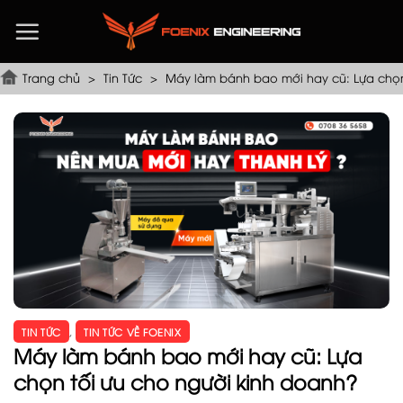
Chuyển
đến
nội
dung
Trang chủ
>
Tin Tức
>
Máy làm bánh bao mới hay cũ: Lựa chọn
TIN TỨC
,
TIN TỨC VỀ FOENIX
Máy làm bánh bao mới hay cũ: Lựa
chọn tối ưu cho người kinh doanh?