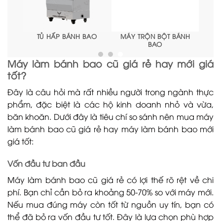
BAO
MÁY TRỘN BỘT BÁNH
MÁY LÀM BÁNH BAO
BAO
Máy làm bánh bao cũ giá rẻ hay mới giá
tốt?
Đây là câu hỏi mà rất nhiều người trong ngành thực
phẩm, đặc biệt là các hộ kinh doanh nhỏ và vừa,
băn khoăn. Dưới đây là tiêu chí so sánh nên mua máy
làm bánh bao cũ giá rẻ hay máy làm bánh bao mới
giá tốt:
Vốn đầu tư ban đầu
Máy làm bánh bao cũ giá rẻ có lợi thế rõ rệt về chi
phí. Bạn chỉ cần bỏ ra khoảng 50-70% so với máy mới.
Nếu mua đúng máy còn tốt từ nguồn uy tín, bạn có
thể đã bỏ ra vốn đầu tư tốt. Đây là lựa chọn phù hợp