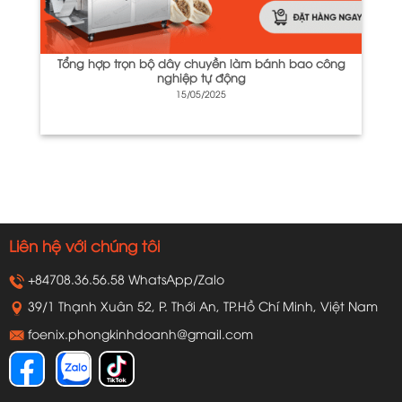
Tổng hợp trọn bộ dây chuyền làm bánh bao công
nghiệp tự động
15/05/2025
Liên hệ với chúng tôi
+84708.36.56.58 WhatsApp/Zalo
39/1 Thạnh Xuân 52, P. Thới An, TP.Hồ Chí Minh, Việt Nam
foenix.phongkinhdoanh@gmail.com