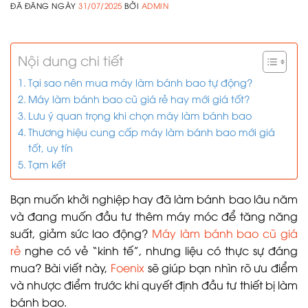
ĐÃ ĐĂNG NGÀY
31/07/2025
BỞI
ADMIN
Nội dung chi tiết
Tại sao nên mua máy làm bánh bao tự động?
Máy làm bánh bao cũ giá rẻ hay mới giá tốt?
Lưu ý quan trọng khi chọn máy làm bánh bao
Thương hiệu cung cấp máy làm bánh bao mới giá
tốt, uy tín
Tạm kết
Bạn muốn khởi nghiệp hay đã làm bánh bao lâu năm
và đang muốn đầu tư thêm máy móc để tăng năng
suất, giảm sức lao động?
Máy làm bánh bao cũ giá
rẻ
nghe có vẻ “kinh tế”, nhưng liệu có thực sự đáng
mua? Bài viết này,
Foenix
sẽ giúp bạn nhìn rõ ưu điểm
và nhược điểm trước khi quyết định đầu tư thiết bị làm
bánh bao.