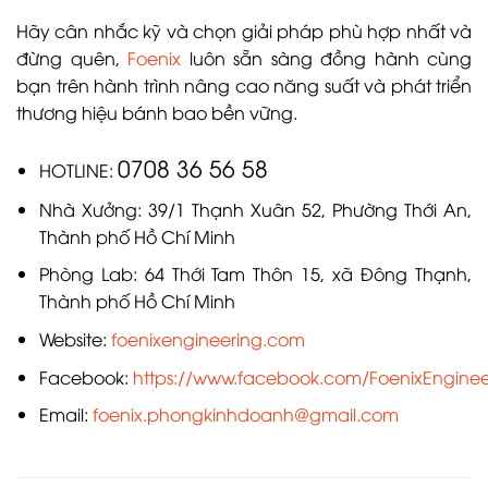
Hãy cân nhắc kỹ và chọn giải pháp phù hợp nhất và
đừng quên,
Foenix
luôn sẵn sàng đồng hành cùng
bạn trên hành trình nâng cao năng suất và phát triển
thương hiệu bánh bao bền vững.
0708 36 56 58
HOTLINE:
Nhà Xưởng: 39/1 Thạnh Xuân 52, Phường Thới An,
Thành phố Hồ Chí Minh
Phòng Lab: 64 Thới Tam Thôn 15, xã Đông Thạnh,
Thành phố Hồ Chí Minh
Website:
foenixengineering.com
Facebook:
https://www.facebook.com/FoenixEngineer
Email:
foenix.phongkinhdoanh@gmail.com