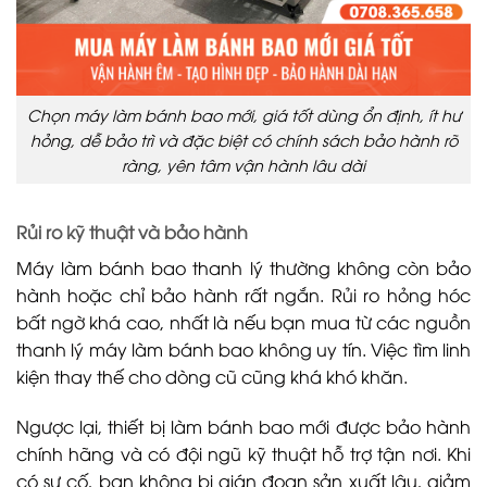
Chọn máy làm bánh bao mới, giá tốt dùng ổn định, ít hư
hỏng, dễ bảo trì và đặc biệt có chính sách bảo hành rõ
ràng, yên tâm vận hành lâu dài
Rủi ro kỹ thuật và bảo hành
Máy làm bánh bao thanh lý thường không còn bảo
hành hoặc chỉ bảo hành rất ngắn. Rủi ro hỏng hóc
bất ngờ khá cao, nhất là nếu bạn mua từ các nguồn
thanh lý máy làm bánh bao không uy tín. Việc tìm linh
kiện thay thế cho dòng cũ cũng khá khó khăn.
Ngược lại, thiết bị làm bánh bao mới được bảo hành
chính hãng và có đội ngũ kỹ thuật hỗ trợ tận nơi. Khi
có sự cố, bạn không bị gián đoạn sản xuất lâu, giảm