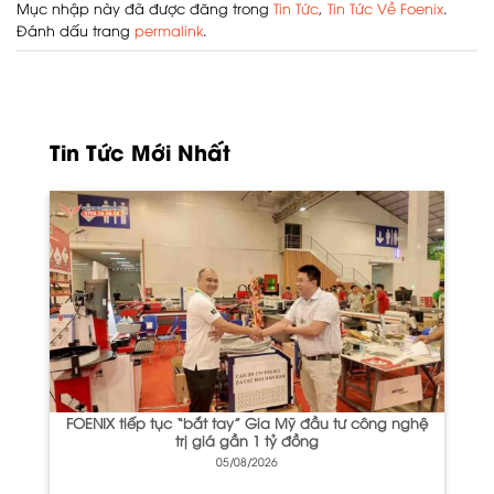
Mục nhập này đã được đăng trong
Tin Tức
,
Tin Tức Về Foenix
.
Đánh dấu trang
permalink
.
Tin Tức Mới Nhất
FOENIX tiếp tục “bắt tay” Gia Mỹ đầu tư công nghệ
trị giá gần 1 tỷ đồng
05/08/2026