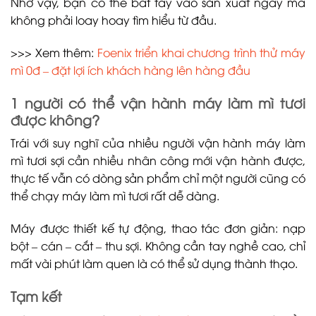
Nhờ vậy, bạn có thể bắt tay vào sản xuất ngay mà
không phải loay hoay tìm hiểu từ đầu.
>>> Xem thêm:
Foenix triển khai chương trình thử máy
mì 0đ – đặt lợi ích khách hàng lên hàng đầu
1 người có thể vận hành máy làm mì tươi
được không?
Trái với suy nghĩ của nhiều người vận hành máy làm
mì tươi sợi cần nhiều nhân công mới vận hành được,
thực tế vẫn có dòng sản phẩm chỉ một người cũng có
thể chạy máy làm mì tươi rất dễ dàng.
Máy được thiết kế tự động, thao tác đơn giản: nạp
bột – cán – cắt – thu sợi. Không cần tay nghề cao, chỉ
mất vài phút làm quen là có thể sử dụng thành thạo.
Tạm kết