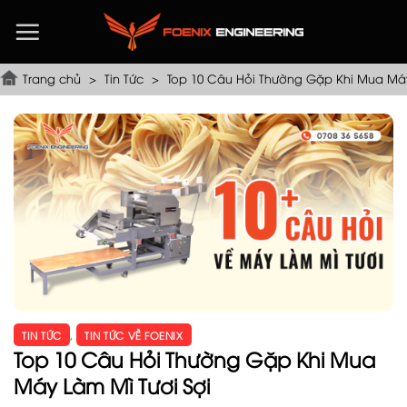
Chuyển
đến
nội
dung
Trang chủ
>
Tin Tức
>
Top 10 Câu Hỏi Thường Gặp Khi Mua Máy
TIN TỨC
,
TIN TỨC VỀ FOENIX
Top 10 Câu Hỏi Thường Gặp Khi Mua
Máy Làm Mì Tươi Sợi