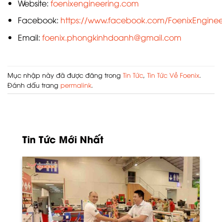
Website:
foenixengineering.com
Facebook:
https://www.facebook.com/FoenixEngineer
Email:
foenix.phongkinhdoanh@gmail.com
Mục nhập này đã được đăng trong
Tin Tức
,
Tin Tức Về Foenix
.
Đánh dấu trang
permalink
.
Tin Tức Mới Nhất