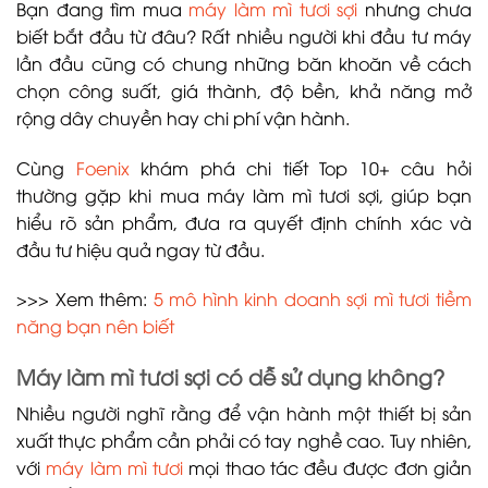
Bạn đang tìm mua
máy làm mì tươi sợi
nhưng chưa
biết bắt đầu từ đâu? Rất nhiều người khi đầu tư máy
lần đầu cũng có chung những băn khoăn về cách
chọn công suất, giá thành, độ bền, khả năng mở
rộng dây chuyền hay chi phí vận hành.
Cùng
Foenix
khám phá chi tiết Top 10+ câu hỏi
thường gặp khi mua máy làm mì tươi sợi, giúp bạn
hiểu rõ sản phẩm, đưa ra quyết định chính xác và
đầu tư hiệu quả ngay từ đầu.
>>> Xem thêm:
5 mô hình kinh doanh sợi mì tươi tiềm
năng bạn nên biết
Máy làm mì tươi sợi có dễ sử dụng không?
Nhiều người nghĩ rằng để vận hành một thiết bị sản
xuất thực phẩm cần phải có tay nghề cao. Tuy nhiên,
với
máy làm mì tươi
mọi thao tác đều được đơn giản