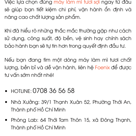
Việc lựa chọn đúng
máy làm mì tươi sợi
ngay từ đầu
sẽ giúp bạn tiết kiệm chi phí, vận hành ổn định và
nâng cao chất lượng sản phẩm.
Khi đã hiểu rõ những thắc mắc thường gặp như cách
sử dụng, công suất, độ bền, vệ sinh hay chính sách
bảo hành bạn sẽ tự tin hơn trong quyết định đầu tư.
Nếu bạn đang tìm một dòng máy làm mì tươi chất
lượng, bền bỉ và dễ vận hành, liên hệ
Foenix
để được
tư vấn sớm nhất nhé!
0708 36 56 58
HOTLINE:
Nhà Xưởng: 39/1 Thạnh Xuân 52, Phường Thới An,
Thành phố Hồ Chí Minh
Phòng Lab: 64 Thới Tam Thôn 15, xã Đông Thạnh,
Thành phố Hồ Chí Minh