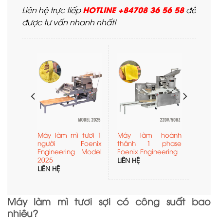
HOTLINE +84708 36 56 58
Liên hệ trực tiếp
để
được tư vấn nhanh nhất!
ì tươi
Máy làm mì tươi 1
Máy làm hoành
 6 ụ
người Foenix
thánh 1 phase
Engineering Model
Foenix Engineering
2025
LIÊN HỆ
LIÊN HỆ
Máy làm mì tươi sợi có công suất bao
nhiêu?