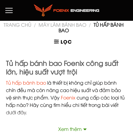
Chuyển
đến
nội
TRANG CHỦ
/
MÁY LÀM BÁNH BAO
/
TỦ HẤP BÁNH
dung
BAO
LỌC
Tủ hấp bánh bao Foenix công suất
lớn, hiệu suất vượt trội
Tủ hấp bánh bao
là thiết bị không chỉ giúp bánh
chín đều mà còn nâng cao hiệu suất và đảm bảo
vệ sinh thực phẩm. Vậy
Foenix
cung cấp các loại tủ
hấp nào? Hãy cùng tìm hiểu chi tiết trong bài viết
dưới đây.
>> Xem thêm:
Tổng hợp trọn bộ dây chuyền làm
Xem thêm