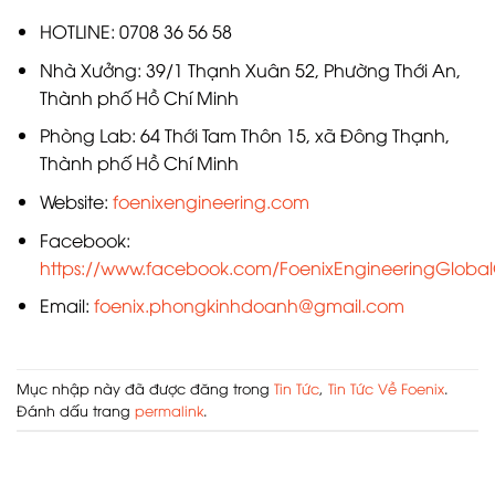
HOTLINE: 0708 36 56 58
Nhà Xưởng: 39/1 Thạnh Xuân 52, Phường Thới An,
Thành phố Hồ Chí Minh
Phòng Lab: 64 Thới Tam Thôn 15, xã Đông Thạnh,
Thành phố Hồ Chí Minh
Website:
foenixengineering.com
Facebook:
https://www.facebook.com/FoenixEngineeringGlobalO
Email:
foenix.phongkinhdoanh@gmail.com
Mục nhập này đã được đăng trong
Tin Tức
,
Tin Tức Về Foenix
.
Đánh dấu trang
permalink
.