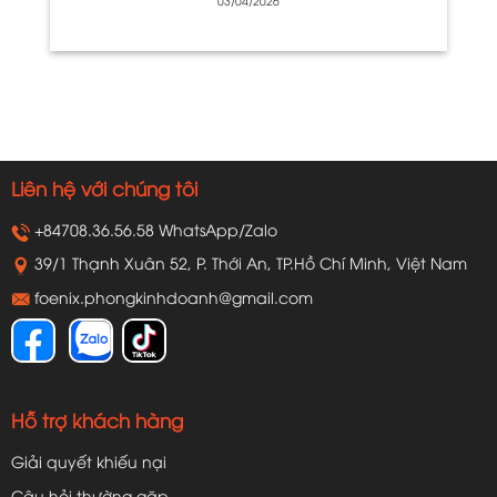
03/04/2026
Liên hệ với chúng tôi
+84708.36.56.58 WhatsApp/Zalo
39/1 Thạnh Xuân 52, P. Thới An, TP.Hồ Chí Minh, Việt Nam
foenix.phongkinhdoanh@gmail.com
Hỗ trợ khách hàng
Giải quyết khiếu nại
Câu hỏi thường gặp