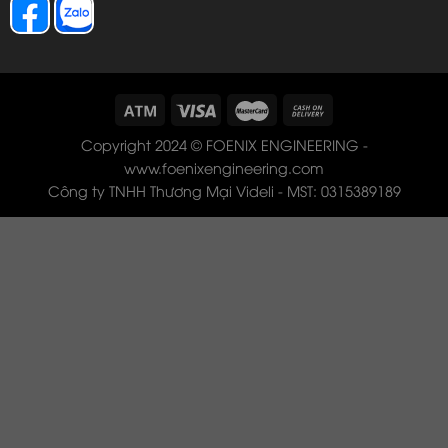
Copyright 2024 © FOENIX ENGINEERING -
www.foenixengineering.com
Công ty TNHH Thương Mại Videli - MST: 0315389189