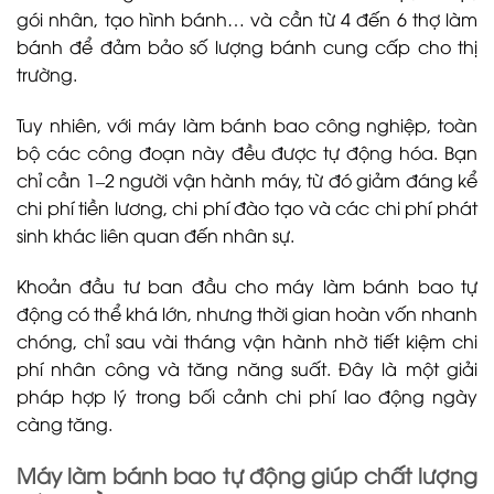
gói nhân, tạo hình bánh… và cần từ 4 đến 6 thợ làm
bánh để đảm bảo số lượng bánh cung cấp cho thị
trường.
Tuy nhiên, với máy làm bánh bao công nghiệp, toàn
bộ các công đoạn này đều được tự động hóa. Bạn
chỉ cần 1–2 người vận hành máy, từ đó giảm đáng kể
chi phí tiền lương, chi phí đào tạo và các chi phí phát
sinh khác liên quan đến nhân sự.
Khoản đầu tư ban đầu cho máy làm bánh bao tự
động có thể khá lớn, nhưng thời gian hoàn vốn nhanh
chóng, chỉ sau vài tháng vận hành nhờ tiết kiệm chi
phí nhân công và tăng năng suất. Đây là một giải
pháp hợp lý trong bối cảnh chi phí lao động ngày
càng tăng.
Máy làm bánh bao tự động giúp chất lượng