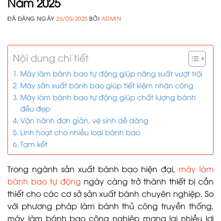
Năm 2025
ĐÃ ĐĂNG NGÀY
26/05/2025
BỞI
ADMIN
Nội dung chi tiết
Máy làm bánh bao tự động giúp năng suất vượt trội
Máy sản xuất bánh bao giúp tiết kiệm nhân công
Máy làm bánh bao tự động giúp chất lượng bánh
đều đẹp
Vận hành đơn giản, vệ sinh dễ dàng
Linh hoạt cho nhiều loại bánh bao
Tạm kết
Trong ngành sản xuất bánh bao hiện đại,
máy làm
bánh bao tự động
ngày càng trở thành thiết bị cần
thiết cho các cơ sở sản xuất bánh chuyên nghiệp. So
với phương pháp làm bánh thủ công truyền thống,
máy làm bánh bao công nghiệp mang lại nhiều lợi