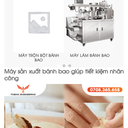
H BAO
MÁY CÁN BỘT BÁNH
MÁY TẠO HÌNH BÁNH
BAO
BAO
Máy sản xuất bánh bao giúp tiết kiệm nhân
công