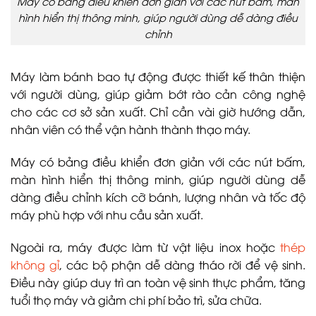
Máy có bảng điều khiển đơn giản với các nút bấm, màn
hình hiển thị thông minh, giúp người dùng dễ dàng điều
chỉnh
Máy làm bánh bao tự động được thiết kế thân thiện
với người dùng, giúp giảm bớt rào cản công nghệ
cho các cơ sở sản xuất. Chỉ cần vài giờ hướng dẫn,
nhân viên có thể vận hành thành thạo máy.
Máy có bảng điều khiển đơn giản với các nút bấm,
màn hình hiển thị thông minh, giúp người dùng dễ
dàng điều chỉnh kích cỡ bánh, lượng nhân và tốc độ
máy phù hợp với nhu cầu sản xuất.
Ngoài ra, máy được làm từ vật liệu inox hoặc
thép
không gỉ
, các bộ phận dễ dàng tháo rời để vệ sinh.
Điều này giúp duy trì an toàn vệ sinh thực phẩm, tăng
tuổi thọ máy và giảm chi phí bảo trì, sửa chữa.