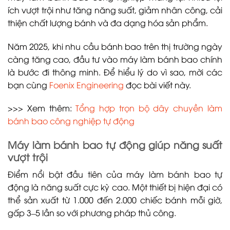
ích vượt trội như tăng năng suất, giảm nhân công, cải
thiện chất lượng bánh và đa dạng hóa sản phẩm.
Năm 2025, khi nhu cầu bánh bao trên thị trường ngày
càng tăng cao, đầu tư vào máy làm bánh bao chính
là bước đi thông minh. Để hiểu lý do vì sao, mời các
bạn cùng
Foenix Engineering
đọc bài viết này.
>>> Xem thêm:
Tổng hợp trọn bộ dây chuyền làm
bánh bao công nghiệp tự động
Máy làm bánh bao tự động giúp năng suất
vượt trội
Điểm nổi bật đầu tiên của máy làm bánh bao tự
động là năng suất cực kỳ cao. Một thiết bị hiện đại có
thể sản xuất từ 1.000 đến 2.000 chiếc bánh mỗi giờ,
gấp 3–5 lần so với phương pháp thủ công.