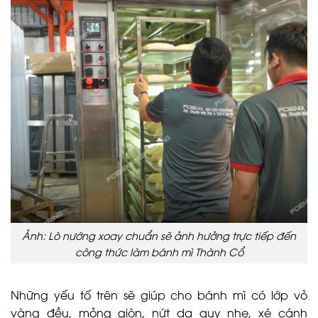
Ảnh: Lò nướng xoay chuẩn sẽ ảnh hưởng trực tiếp đến
công thức làm bánh mì Thành Cổ
Những yếu tố trên sẽ giúp cho bánh mì có lớp vỏ
vàng đều, mỏng giòn, nứt da quy nhẹ, xé cánh