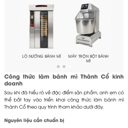
MÁY TRỘN BỘT BÁNH
MÁY CHIA BỘT
MÁ
MÌ
Công thức làm bánh mì Thành Cổ kinh
doanh
Sau khi đã hiểu rõ về đặc điểm sản phẩm, anh em có
thể bắt tay vào triển khai công thức làm bánh mì
Thành Cổ theo quy trình tham khảo dưới đây.
Nguyên liệu cần chuẩn bị