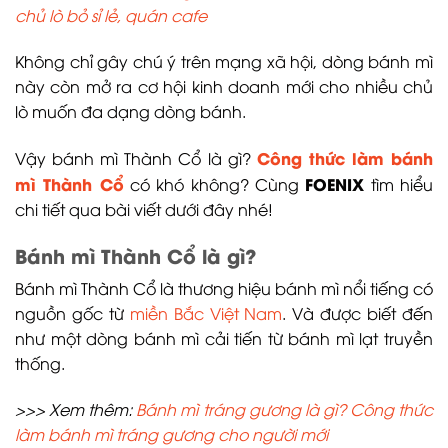
chủ lò bỏ sỉ lẻ, quán cafe
Không chỉ gây chú ý trên mạng xã hội, dòng bánh mì
này còn mở ra cơ hội kinh doanh mới cho nhiều chủ
lò muốn đa dạng dòng bánh.
Công thức làm bánh
Vậy bánh mì Thành Cổ là gì?
mì Thành Cổ
FOENIX
có khó không? Cùng
tìm hiểu
chi tiết qua bài viết dưới đây nhé!
Bánh mì Thành Cổ là gì?
Bánh mì Thành Cổ là thương hiệu bánh mì nổi tiếng có
nguồn gốc từ
miền Bắc Việt Nam
. Và được biết đến
như một dòng bánh mì cải tiến từ bánh mì lạt truyền
thống.
>>> Xem thêm:
Bánh mì tráng gương là gì? Công thức
làm bánh mì tráng gương cho người mới