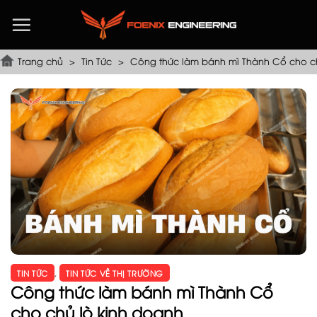
Chuyển
đến
nội
dung
Trang chủ
>
Tin Tức
>
Công thức làm bánh mì Thành Cổ cho ch
TIN TỨC
,
TIN TỨC VỀ THỊ TRƯỜNG
Công thức làm bánh mì Thành Cổ
cho chủ lò kinh doanh