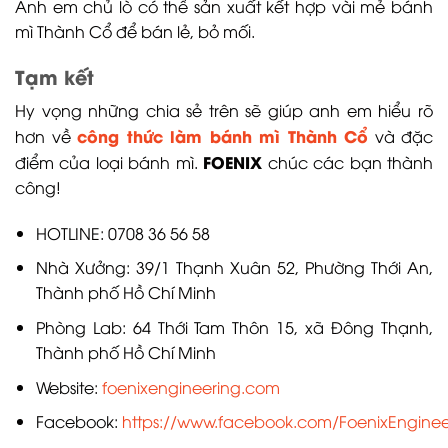
Anh em chủ lò có thể sản xuất kết hợp vài mẻ bánh
mì Thành Cổ để bán lẻ, bỏ mối.
Tạm kết
Hy vọng những chia sẻ trên sẽ giúp anh em hiểu rõ
công thức làm bánh mì Thành Cổ
hơn về
và đặc
FOENIX
điểm của loại bánh mì.
chúc các bạn thành
công!
HOTLINE: 0708 36 56 58
Nhà Xưởng: 39/1 Thạnh Xuân 52, Phường Thới An,
Thành phố Hồ Chí Minh
Phòng Lab: 64 Thới Tam Thôn 15, xã Đông Thạnh,
Thành phố Hồ Chí Minh
Website:
foenixengineering.com
Facebook:
https://www.facebook.com/FoenixEngineer