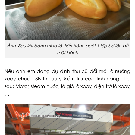
Ảnh: Sau khi bánh mì ra lò, tiến hành quét 1 lớp bơ lên bề
mặt bánh
Nếu anh em đang dự định thu cũ đổi mới lò nướng
xoay chuẩn 3B thì lưu ý kiểm tra các tính năng như
sau: Motor, steam nước, lá gió lò xoay, điện trở lò xoay,
…