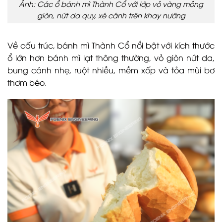
Ảnh: Các ổ bánh mì Thành Cổ với lớp vỏ vàng mỏng
giòn, nứt da quy, xé cánh trên khay nướng
Về cấu trúc, bánh mì Thành Cổ nổi bật với kích thước
ổ lớn hơn bánh mì lạt thông thường, vỏ giòn nứt da,
bung cánh nhẹ, ruột nhiều, mềm xốp và tỏa mùi bơ
thơm béo.