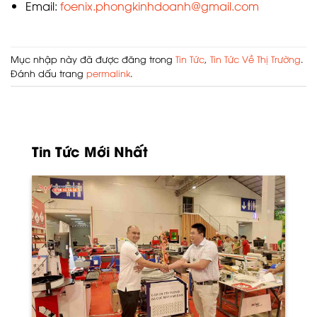
Email:
foenix.phongkinhdoanh@gmail.com
Mục nhập này đã được đăng trong
Tin Tức
,
Tin Tức Về Thị Trường
.
Đánh dấu trang
permalink
.
Tin Tức Mới Nhất