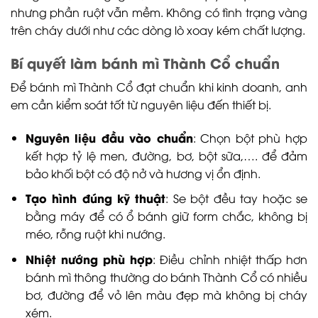
nhưng phần ruột vẫn mềm. Không có tình trạng vàng
trên cháy dưới như các dòng lò xoay kém chất lượng.
Bí quyết làm bánh mì Thành Cổ chuẩn
Để bánh mì Thành Cổ đạt chuẩn khi kinh doanh, anh
em cần kiểm soát tốt từ nguyên liệu đến thiết bị.
Nguyên liệu đầu vào chuẩn
: Chọn bột phù hợp
kết hợp tỷ lệ men, đường, bơ, bột sữa,…. để đảm
bảo khối bột có độ nở và hương vị ổn định.
Tạo hình đúng kỹ thuật
: Se bột đều tay hoặc se
bằng máy để có ổ bánh giữ form chắc, không bị
méo, rỗng ruột khi nướng.
Nhiệt nướng phù hợp
: Điều chỉnh nhiệt thấp hơn
bánh mì thông thường do bánh Thành Cổ có nhiều
bơ, đường để vỏ lên màu đẹp mà không bị cháy
xém.