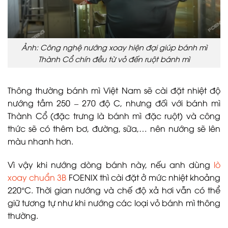
Ảnh: Công nghệ nướng xoay hiện đại giúp bánh mì
Thành Cổ chín đều từ vỏ đến ruột bánh mì
Thông thường bánh mì Việt Nam sẽ cài đặt nhiệt độ
nướng tầm 250 – 270 độ C, nhưng đối với bánh mì
Thành Cổ (đặc trưng là bánh mì đặc ruột) và công
thức sẽ có thêm bơ, đường, sữa,… nên nướng sẽ lên
màu nhanh hơn.
Vì vậy khi nướng dòng bánh này, nếu anh dùng
lò
xoay chuẩn 3B
FOENIX thì cài đặt ở mức nhiệt khoảng
220°C. Thời gian nướng và chế độ xả hơi vẫn có thể
giữ tương tự như khi nướng các loại vỏ bánh mì thông
thường.