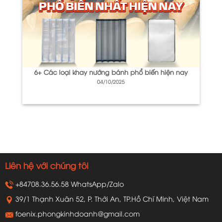
6+ Các loại khay nướng bánh phổ biến hiện nay
04/10/2025
Liên hệ với chúng tôi
+84708.36.56.58 WhatsApp/Zalo
39/1 Thạnh Xuân 52, P. Thới An, TP.Hồ Chí Minh, Việt Nam
foenix.phongkinhdoanh@gmail.com