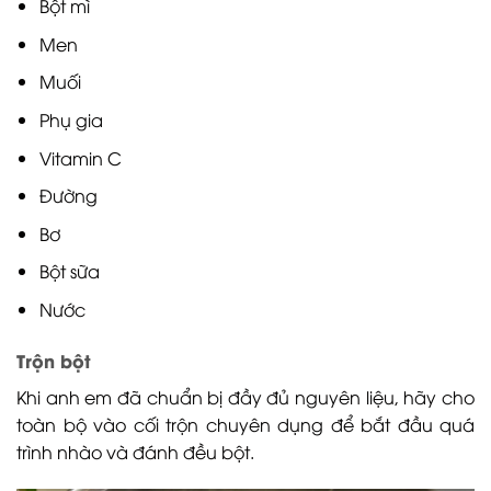
Bột mì
Men
Muối
Phụ gia
Vitamin C
Đường
Bơ
Bột sữa
Nước
Trộn bột
Khi anh em đã chuẩn bị đầy đủ nguyên liệu, hãy cho
toàn bộ vào cối trộn chuyên dụng để bắt đầu quá
trình nhào và đánh đều bột.