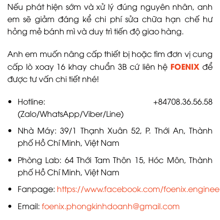
Nếu phát hiện sớm và xử lý đúng nguyên nhân, anh
em sẽ giảm đáng kể chi phí sửa chữa hạn chế hư
hỏng mẻ bánh mì và duy trì tiến độ giao hàng.
Anh em muốn nâng cấp thiết bị hoặc tìm đơn vị cung
FOENIX
cấp lò xoay 16 khay chuẩn 3B cứ liên hệ
để
được tư vấn chi tiết nhé!
Hotline: +84708.36.56.58
(Zalo/WhatsApp/Viber/Line)
Nhà Máy: 39/1 Thạnh Xuân 52, P. Thới An, Thành
phố Hồ Chí Minh, Việt Nam
Phòng Lab: 64 Thới Tam Thôn 15, Hóc Môn, Thành
phố Hồ Chí Minh, Việt Nam
Fanpage:
https://www.facebook.com/foenix.enginee
Email:
foenix.phongkinhdoanh@gmail.com