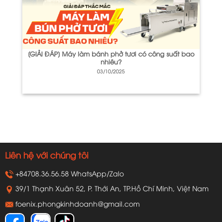
[GIẢI ĐÁP] Máy làm bánh phở tươi có công suất bao
nhiêu?
03/10/2025
Liên hệ với chúng tôi
+84708.36.56.58 WhatsApp/Zalo
39/1 Thạnh Xuân 52, P. Thới An, TP.Hồ Chí Minh, Việt Nam
foenix.phongkinhdoanh@gmail.com