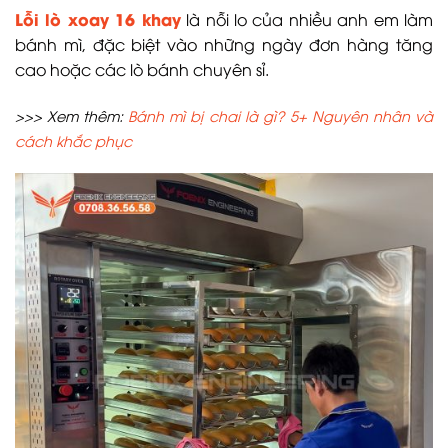
Lỗi lò xoay 16 khay
là nỗi lo của nhiều anh em làm
bánh mì, đặc biệt vào những ngày đơn hàng tăng
cao hoặc các lò bánh chuyên sỉ.
>>> Xem thêm:
Bánh mì bị chai là gì? 5+ Nguyên nhân và
cách khắc phục