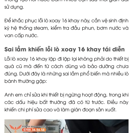
sử dụng.
Để khắc phục lỗi lò xoay 16 khay này, cần vệ sinh định
kỳ hệ thống steam, kiểm tra đầu phun, bơm nước và
van cấp nước.
Sai lầm khiến lỗi lò xoay 16 khay tái diễn
Lỗi lò xoay 16 khay lặp đi lặp lại không phải do thiết bị
quá cũ mà đến từ cách dùng và bảo dưỡng chưa
đúng. Dưới đây là những sai lầm phổ biến mà nhiều lò
bánh thường gặp:
Anh em chỉ sửa khi thiết bị ngừng hoạt động, trong khi
các dấu hiệu bất thường đã có từ trước. Điều này
khiến chi phí sửa cao và làm gián đoạn sản xuất.