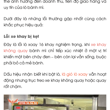
thể ảnh hưởng đến doanh thu, tiến độ giao hàng và
uy tín của lò bánh mì.
Dưới đây là những lỗi thường gặp nhất cùng cách
khắc phục hiệu quả:
Lỗi xe khay bị kẹt
Đây là lỗi lò xoay 16 khay nghiệm trọng, khi
xe khay
không quay
bánh mì chỉ tiếp xúc nhiệt ở một vị trí
khiến một bên cháy đen – bên còn lại vẫn sống, buộc
phải bỏ cả mẻ bánh.
Dấu hiệu nhận biết khi bật lò,
lá gió lò xoay
vẫn hoạt
động nhưng trục treo xe khay không quay hoặc quay
rất chậm.