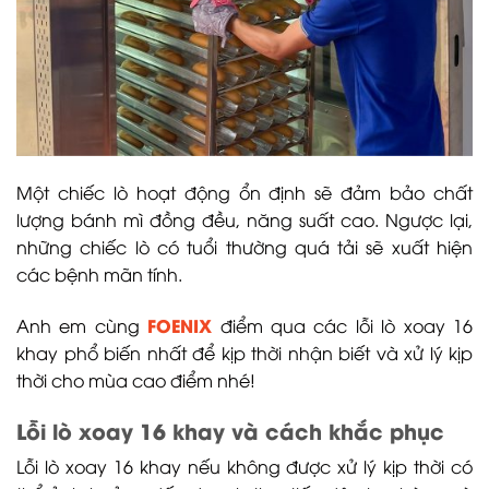
Một chiếc lò hoạt động ổn định sẽ đảm bảo chất
lượng bánh mì đồng đều, năng suất cao. Ngược lại,
những chiếc lò có tuổi thường quá tải sẽ xuất hiện
các bệnh mãn tính.
FOENIX
Anh em cùng
điểm qua các lỗi lò xoay 16
khay phổ biến nhất để kịp thời nhận biết và xử lý kịp
thời cho mùa cao điểm nhé!
Lỗi lò xoay 16 khay và cách khắc phục
Lỗi lò xoay 16 khay nếu không được xử lý kịp thời có