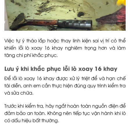
Việc tự ý tháo lắp hoặc thay linh kiện sai vị trí có thể
khiến lỗi lò xoay 16 khay nghiêm trọng hơn và làm
tăng chi phí khắc phục.
Lưu ý khi khắc phục lỗi lò xoay 16 khay
Để lỗi lò xoay 16 khay được xử lý triệt để và hạn chế
tái diễn, anh em cần thực hiện đúng quy trình kiểm tra
và sửa chữa.
Trước khi kiểm tra, hãy ngắt hoàn toàn nguồn điện để
đảm bảo an toàn. Không nên tiếp tục vận hành khi lò
có dấu hiệu bất thường.