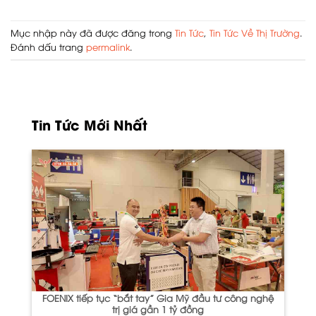
Mục nhập này đã được đăng trong
Tin Tức
,
Tin Tức Về Thị Trường
.
Đánh dấu trang
permalink
.
Tin Tức Mới Nhất
FOENIX tiếp tục “bắt tay” Gia Mỹ đầu tư công nghệ
trị giá gần 1 tỷ đồng