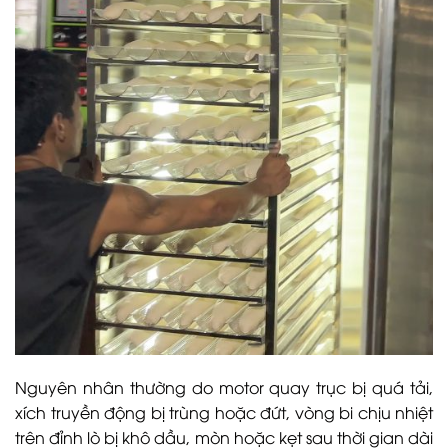
Nguyên nhân thường do motor quay trục bị quá tải,
xích truyền động bị trùng hoặc đứt, vòng bi chịu nhiệt
trên đỉnh lò bị khô dầu, mòn hoặc kẹt sau thời gian dài