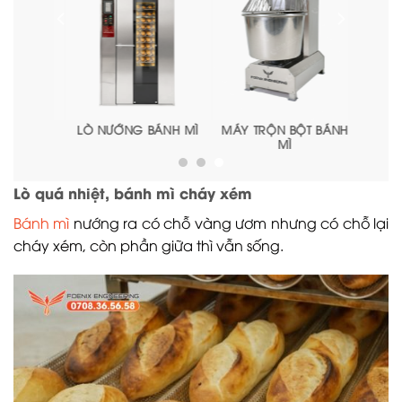
ÁNH MÌ
MÁY TRỘN BỘT BÁNH
MÁY CHIA BỘT
MÌ
Lò quá nhiệt, bánh mì cháy xém
Bánh mì
nướng ra có chỗ vàng ươm nhưng có chỗ lại
cháy xém, còn phần giữa thì vẫn sống.