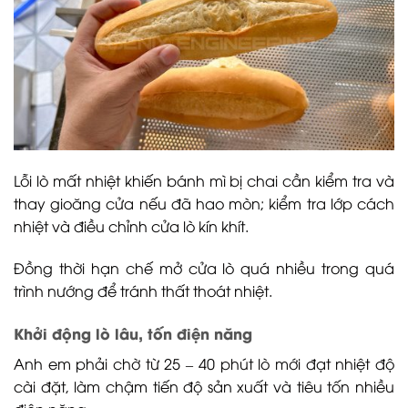
Lỗi lò mất nhiệt khiến bánh mì bị chai cần kiểm tra và
thay gioăng cửa nếu đã hao mòn; kiểm tra lớp cách
nhiệt và điều chỉnh cửa lò kín khít.
Đồng thời hạn chế mở cửa lò quá nhiều trong quá
trình nướng để tránh thất thoát nhiệt.
Khởi động lò lâu, tốn điện năng
Anh em phải chờ từ 25 – 40 phút lò mới đạt nhiệt độ
cài đặt, làm chậm tiến độ sản xuất và tiêu tốn nhiều