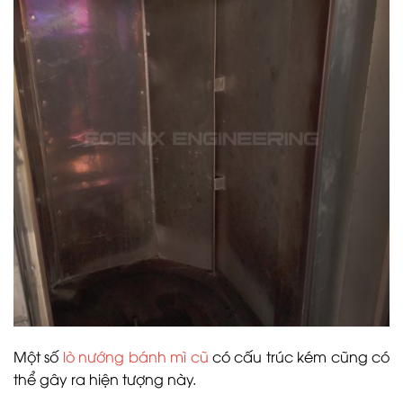
Một số
lò nướng bánh mì cũ
có cấu trúc kém cũng có
thể gây ra hiện tượng này.