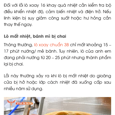
Đối với lỗi lò xoay 16 khay quá nhiệt cần kiểm tra bộ
điều khiển nhiệt độ, cảm biến nhiệt và điện trở. Nếu
linh kiện bị suy giảm công suất hoặc hư hỏng cần
thay thế ngay.
Lò mất nhiệt, bánh mì bị chai
Thông thường,
lò xoay chuẩn 3B
chỉ mất khoảng 15 –
17 phút nướng/ mẻ bánh. Tuy nhiên, lò của anh em
đang phải nướng từ 20 – 25 phút nhưng thành phẩm
lại bị chai.
Lỗi này thường xảy ra khi lò bị mất nhiệt do gioăng
cửa bị hở hoặc lớp cách nhiệt đã xuống cấp sau
nhiều năm sử dụng.