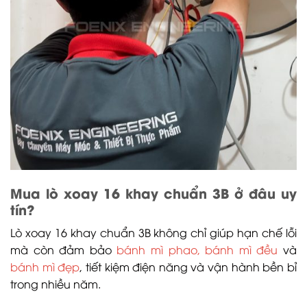
Mua lò xoay 16 khay chuẩn 3B ở đâu uy
tín?
Lò xoay 16 khay chuẩn 3B không chỉ giúp hạn chế lỗi
mà còn đảm bảo
bánh mì phao, bánh mì đều
và
bánh mì đẹp
, tiết kiệm điện năng và vận hành bền bỉ
trong nhiều năm.