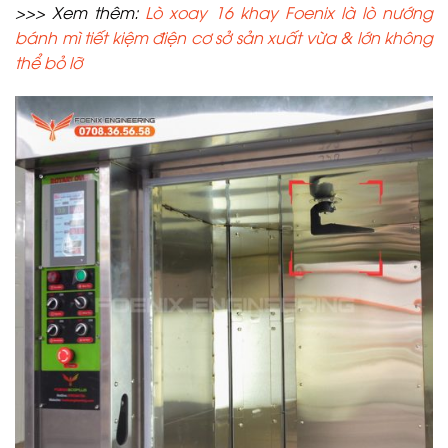
>>> Xem thêm:
Lò xoay 16 khay Foenix là lò nướng
bánh mì tiết kiệm điện cơ sở sản xuất vừa & lớn không
thể bỏ lỡ