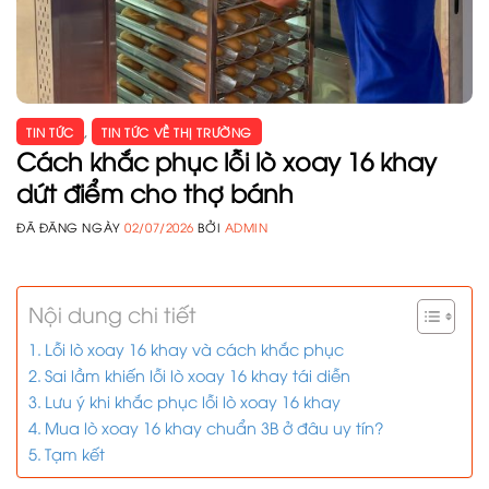
TIN TỨC
,
TIN TỨC VỀ THỊ TRƯỜNG
Cách khắc phục lỗi lò xoay 16 khay
dứt điểm cho thợ bánh
ĐÃ ĐĂNG NGÀY
02/07/2026
BỞI
ADMIN
Nội dung chi tiết
Lỗi lò xoay 16 khay và cách khắc phục
Sai lầm khiến lỗi lò xoay 16 khay tái diễn
Lưu ý khi khắc phục lỗi lò xoay 16 khay
Mua lò xoay 16 khay chuẩn 3B ở đâu uy tín?
Tạm kết