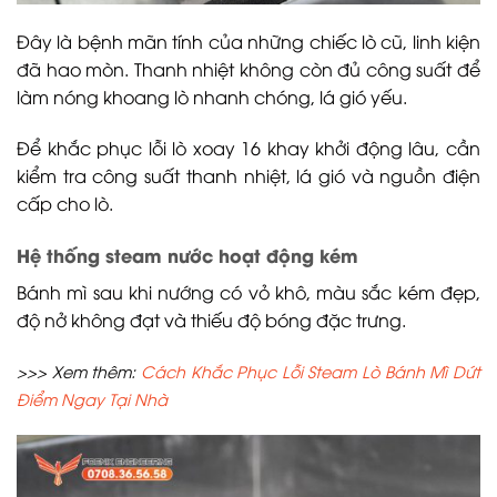
Đây là bệnh mãn tính của những chiếc lò cũ, linh kiện
đã hao mòn. Thanh nhiệt không còn đủ công suất để
làm nóng khoang lò nhanh chóng, lá gió yếu.
Để khắc phục lỗi lò xoay 16 khay khởi động lâu, cần
kiểm tra công suất thanh nhiệt, lá gió và nguồn điện
cấp cho lò.
Hệ thống steam nước hoạt động kém
Bánh mì sau khi nướng có vỏ khô, màu sắc kém đẹp,
độ nở không đạt và thiếu độ bóng đặc trưng.
>>> Xem thêm:
Cách Khắc Phục Lỗi Steam Lò Bánh Mì Dứt
Điểm Ngay Tại Nhà