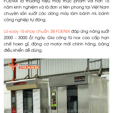
FOENIX là thương hiệu máy thực phẩm với hơn 15
năm kinh nghiệm và là đơn vị tiên phong tại Việt Nam
chuyên sản xuất các dòng máy làm bánh mì, bánh
công nghiệp tự động.
Lò xoay 16 khay chuẩn 3B FOENIX
đáp ứng năng suất
2000 – 3000 ổ/ ngày. Gia công từ nox cao cấp hạn
chế hoen gỉ, động cơ motor mới chính hãng, bảng
điều khiển dễ dùng.