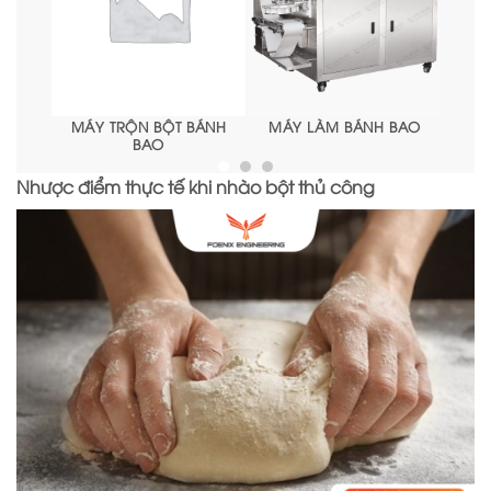
H BAO
MÁY CÁN BỘT BÁNH
MÁY TẠO HÌNH BÁNH
BAO
BAO
Nhược điểm thực tế khi nhào bột thủ công