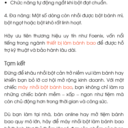
Chức năng tự động ngắt khi bột đạt chuẩn.
4. Đa năng: Một số dòng còn nhồi được bột bánh mì,
bột ngọt hoặc bột khô rất linh hoạt.
Hãy ưu tiên thương hiệu uy tín như Foenix, vốn nổi
tiếng trong ngành
thiết bị làm bánh bao
để được hỗ
trợ kỹ thuật và bảo hành lâu dài.
Tạm kết
Đừng để khâu nhồi bột cản trở niềm vui làm bánh hay
khiến bạn bỏ lỡ cơ hội mở rộng kinh doanh. Với một
chiếc
máy nhồi bột bánh bao
, bạn không chỉ làm ra
những chiếc bánh mềm – xốp – ngon như tiệm mà
còn chủ động hơn trong thời gian và công sức.
Dù bạn làm tại nhà, bán online hay mở tiệm bánh
bao quy mô lớn, hãy để máy nhồi bột làm bánh bao