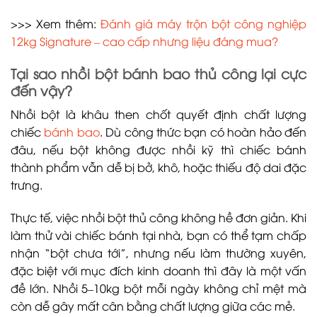
>>> Xem thêm:
Đánh giá máy trộn bột công nghiệp
12kg Signature – cao cấp nhưng liệu đáng mua?
Tại sao nhồi bột bánh bao thủ công lại cực
đến vậy?
Nhồi bột là khâu then chốt quyết định chất lượng
chiếc
bánh bao
. Dù công thức bạn có hoàn hảo đến
đâu, nếu bột không được nhồi kỹ thì chiếc bánh
thành phẩm vẫn dễ bị bở, khô, hoặc thiếu độ dai đặc
trưng.
Thực tế, việc nhồi bột thủ công không hề đơn giản. Khi
làm thử vài chiếc bánh tại nhà, bạn có thể tạm chấp
nhận “bột chưa tới”, nhưng nếu làm thường xuyên,
đặc biệt với mục đích kinh doanh thì đây là một vấn
đề lớn. Nhồi 5–10kg bột mỗi ngày không chỉ mệt mà
còn dễ gây mất cân bằng chất lượng giữa các mẻ.