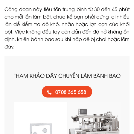
Công đoạn này tiêu tốn trung bình từ 30 đến 45 phút
cho mỗi lần làm bột, chưa kể bạn phải dừng lại nhiều
lần để kiểm tra độ khô, nhão hoặc lợn cợn của khối
bột. Việc không đều tay còn dẫn đến độ nở không ổn
định, khiến bánh bao sau khi hấp dễ bị chai hoặc lõm
đáy.
THAM KHẢO DÂY CHUYỀN LÀM BÁNH BAO
0708 365 658