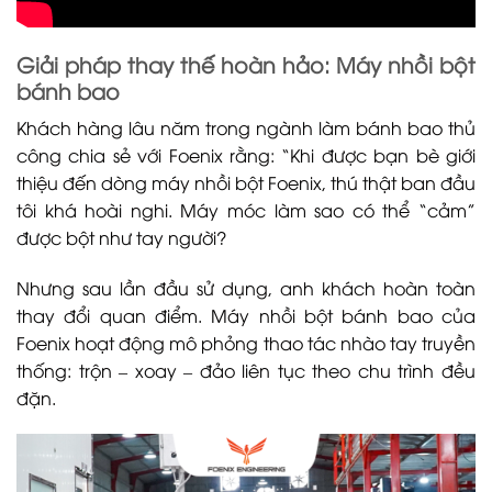
Giải pháp thay thế hoàn hảo: Máy nhồi bột
bánh bao
Khách hàng lâu năm trong ngành làm bánh bao thủ
công chia sẻ với Foenix rằng: “Khi được bạn bè giới
thiệu đến dòng máy nhồi bột Foenix, thú thật ban đầu
tôi khá hoài nghi. Máy móc làm sao có thể “cảm”
được bột như tay người?
Nhưng sau lần đầu sử dụng, anh khách hoàn toàn
thay đổi quan điểm. Máy nhồi bột bánh bao của
Foenix hoạt động mô phỏng thao tác nhào tay truyền
thống: trộn – xoay – đảo liên tục theo chu trình đều
đặn.