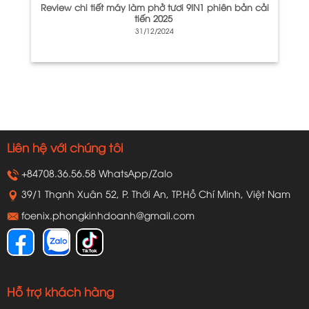
Review chi tiết máy làm phở tươi 9IN1 phiên bản cải
tiến 2025
31/12/2024
Liên hệ với chúng tôi
+84708.36.56.58 WhatsApp/Zalo
39/1 Thạnh Xuân 52, P. Thới An, TP.Hồ Chí Minh, Việt Nam
foenix.phongkinhdoanh@gmail.com
Hỗ trợ khách hàng