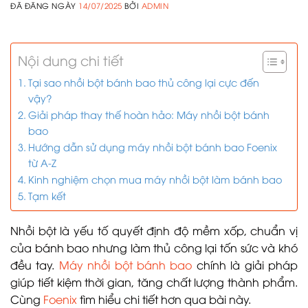
ĐÃ ĐĂNG NGÀY
14/07/2025
BỞI
ADMIN
Nội dung chi tiết
Tại sao nhồi bột bánh bao thủ công lại cực đến
vậy?
Giải pháp thay thế hoàn hảo: Máy nhồi bột bánh
bao
Hướng dẫn sử dụng máy nhồi bột bánh bao Foenix
từ A-Z
Kinh nghiệm chọn mua máy nhồi bột làm bánh bao
Tạm kết
Nhồi bột là yếu tố quyết định độ mềm xốp, chuẩn vị
của bánh bao nhưng làm thủ công lại tốn sức và khó
đều tay.
Máy nhồi bột bánh bao
chính là giải pháp
giúp tiết kiệm thời gian, tăng chất lượng thành phẩm.
Cùng
Foenix
tìm hiểu chi tiết hơn qua bài này.