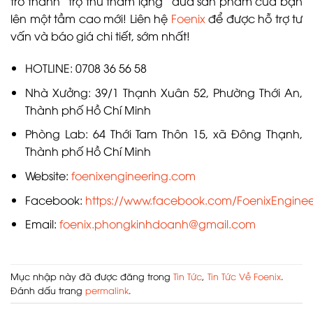
trở thành “trợ thủ thầm lặng” đưa sản phẩm của bạn
lên một tầm cao mới! Liên hệ
Foenix
để được hỗ trợ tư
vấn và báo giá chi tiết, sớm nhất!
HOTLINE: 0708 36 56 58
Nhà Xưởng: 39/1 Thạnh Xuân 52, Phường Thới An,
Thành phố Hồ Chí Minh
Phòng Lab: 64 Thới Tam Thôn 15, xã Đông Thạnh,
Thành phố Hồ Chí Minh
Website:
foenixengineering.com
Facebook:
https://www.facebook.com/FoenixEngineer
Email:
foenix.phongkinhdoanh@gmail.com
Mục nhập này đã được đăng trong
Tin Tức
,
Tin Tức Về Foenix
.
Đánh dấu trang
permalink
.