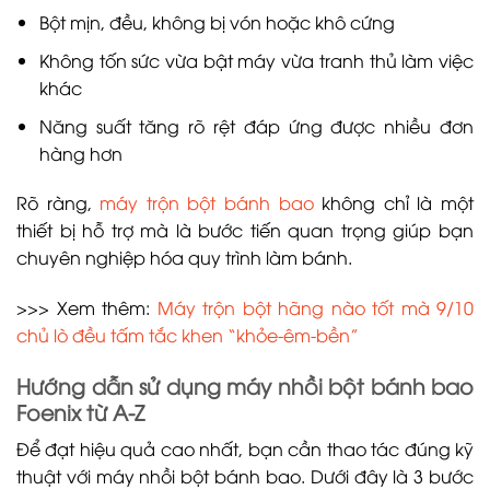
Bột mịn, đều, không bị vón hoặc khô cứng
Không tốn sức vừa bật máy vừa tranh thủ làm việc
khác
Năng suất tăng rõ rệt đáp ứng được nhiều đơn
hàng hơn
Rõ ràng,
máy trộn bột bánh bao
không chỉ là một
thiết bị hỗ trợ mà là bước tiến quan trọng giúp bạn
chuyên nghiệp hóa quy trình làm bánh.
>>> Xem thêm:
Máy trộn bột hãng nào tốt mà 9/10
chủ lò đều tấm tắc khen “khỏe-êm-bền”
Hướng dẫn sử dụng máy nhồi bột bánh bao
Foenix từ A-Z
Để đạt hiệu quả cao nhất, bạn cần thao tác đúng kỹ
thuật với máy nhồi bột bánh bao. Dưới đây là 3 bước