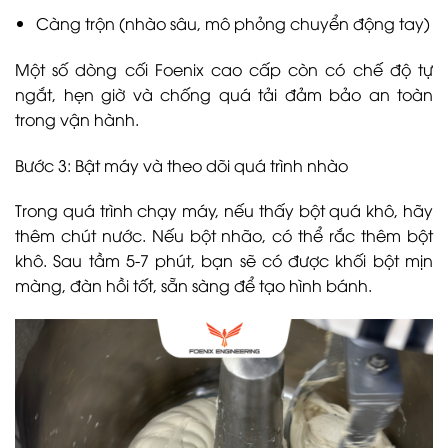
Càng trộn (nhào sâu, mô phỏng chuyển động tay)
Một số dòng cối Foenix cao cấp còn có chế độ tự
ngắt, hẹn giờ và chống quá tải đảm bảo an toàn
trong vận hành.
Bước 3: Bật máy và theo dõi quá trình nhào
Trong quá trình chạy máy, nếu thấy bột quá khô, hãy
thêm chút nước. Nếu bột nhão, có thể rắc thêm bột
khô. Sau tầm 5-7 phút, bạn sẽ có được khối bột mịn
màng, đàn hồi tốt, sẵn sàng để tạo hình bánh.