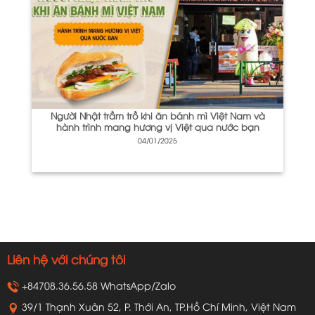
Người Nhật trầm trồ khi ăn bánh mì Việt Nam và
hành trình mang hương vị Việt qua nước bạn
04/01/2025
Liên hệ với chúng tôi
+84708.36.56.58 WhatsApp/Zalo
39/1 Thạnh Xuân 52, P. Thới An, TP.Hồ Chí Minh, Việt Nam