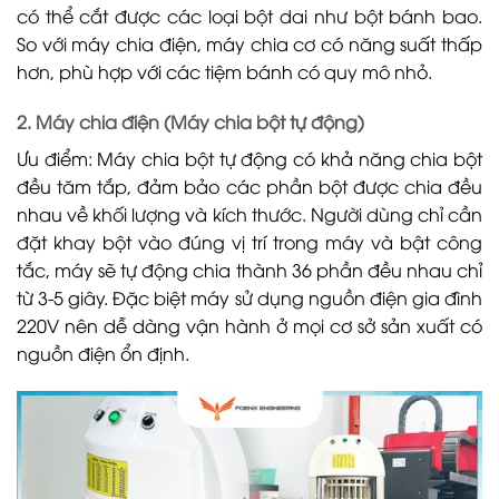
có thể cắt được các loại bột dai như bột bánh bao.
So với máy chia điện, máy chia cơ có năng suất thấp
hơn, phù hợp với các tiệm bánh có quy mô nhỏ.
2. Máy chia điện (Máy chia bột tự động)
Ưu điểm: Máy chia bột tự động có khả năng chia bột
đều tăm tắp, đảm bảo các phần bột được chia đều
nhau về khối lượng và kích thước. Người dùng chỉ cần
đặt khay bột vào đúng vị trí trong máy và bật công
tắc, máy sẽ tự động chia thành 36 phần đều nhau chỉ
từ 3-5 giây. Đặc biệt máy sử dụng nguồn điện gia đình
220V nên dễ dàng vận hành ở mọi cơ sở sản xuất có
nguồn điện ổn định.