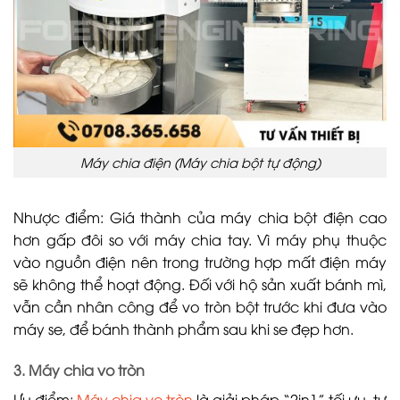
Máy chia điện (Máy chia bột tự động)
Nhược điểm: Giá thành của máy chia bột điện cao
hơn gấp đôi so với máy chia tay. Vì máy phụ thuộc
vào nguồn điện nên trong trường hợp mất điện máy
sẽ không thể hoạt động. Đối với hộ sản xuất bánh mì,
vẫn cần nhân công để vo tròn bột trước khi đưa vào
máy se, để bánh thành phẩm sau khi se đẹp hơn.
3. Máy chia vo tròn
Ưu điểm:
Máy chia vo tròn
là giải pháp “2in1” tối ưu, tự