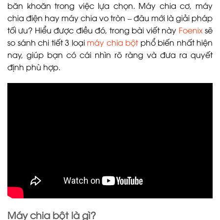
băn khoăn trong việc lựa chọn. Máy chia cơ, máy
chia điện hay máy chia vo tròn – đâu mới là giải pháp
tối ưu? Hiểu được điều đó, trong bài viết này
Foenix
sẽ
so sánh chi tiết 3 loại
máy chia bột
phổ biến nhất hiện
nay, giúp bạn có cái nhìn rõ ràng và đưa ra quyết
định phù hợp.
Máy chia bột là gì?