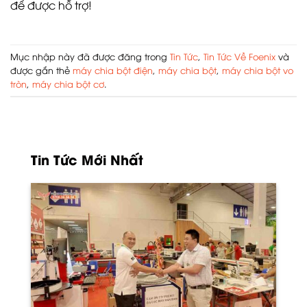
để được hỗ trợ!
Mục nhập này đã được đăng trong
Tin Tức
,
Tin Tức Về Foenix
và
được gắn thẻ
máy chia bột điện
,
máy chia bột
,
máy chia bột vo
tròn
,
máy chia bột cơ
.
Tin Tức Mới Nhất