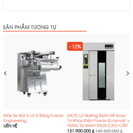
SẢN PHẨM TƯƠNG TỰ
- 12%
Máy Se Bột 6 Lô 2 Băng Foenix
[HOT] Lò Nướng Bánh Mì Xoay
Engineering
16 Khay Điện Foenix Ecosmart +
TẶNG 32 KHAY INOX CAO CẤP
LIÊN HỆ
131.900.000
₫
149.500.000
₫