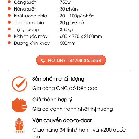
Công suất
: 750w
Năng suất
: 30 phần
Khối lượng chia
: 30 – 100g/ phần
Thời gian chia
: 30 giây/mẻ
Trọng lượng
: 380Kg
Kích thước máy
: 600 x 770 x 2100mm
Đường kính khay
: 500mm
HOTLINE +84708.36.5658
Sản phẩm chất lượng
Gia công CNC độ bền cao
Giá thành hợp lý
Giá cả cạnh tranh nhất thị trường
Vận chuyển doo-to-door
Giao hàng 34 tỉnh/thành và +200 quốc
gia