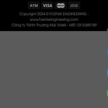
Copyright 2024 © FOENIX ENGINEERING -
www.foenixengineering.com
Công ty TNHH Thương Mại Videli - MST: 0315389189