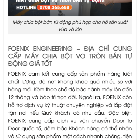
Máy chia bột bán từ động phù hợp cho hộ sản xuất
vừa và lớn
FOENIX ENGINEERING – ĐỊA CHỈ CUNG
CẤP MÁY CHIA BỘT VO TRÒN BÁN TỰ
ĐỘNG GIÁ TỐT
FOENIX cam kết cung cấp sản phẩm hàng lướt
chất lượng, độ nét không khác quá nhiều so với
hàng mới. Kèm theo chế độ bảo hành máy lên đến
12 tháng và bảo trì trọn đời. Ngoài ra, FOENIX còn
hỗ trợ dịch vụ kỹ thuật chuyên nghiệp và lắp đặt
tận nơi nếu Quý khách có nhu cầu. Đặc biệt,
FOENIX cung cấp dịch vụ vận chuyển Door To
Door quốc tế, đảm bảo Khách hàng có thể nhận
và sử dụng sản phẩm một cách nhanh chóng, tiện