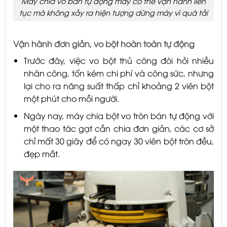
Máy chia vo bán tự động máy có thể vận hành liên
tục mà không xảy ra hiện tượng dừng máy vì quá tải
Vận hành đơn giản, vo bột hoàn toàn tự động
Trước đây, việc vo bột thủ công đòi hỏi nhiều
nhân công, tốn kém chi phí và công sức, nhưng
lại cho ra năng suất thấp chỉ khoảng 2 viên bột
một phút cho mỗi người.
Ngày nay, máy chia bột vo tròn bán tự động với
một thao tác gạt cần chia đơn giản, các cơ sở
chỉ mất 30 giây để có ngay 30 viên bột tròn đều,
đẹp mắt.