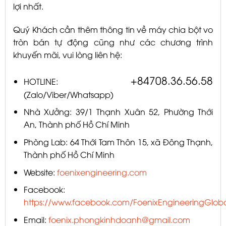
lợi nhất.
Quý Khách cần thêm thông tin về máy chia bột vo
tròn bán tự động cũng như các chương trình
khuyến mãi, vui lòng liên hệ:
+84708.36.56.58
HOTLINE:
(Zalo/Viber/Whatsapp)
Nhà Xưởng: 39/1 Thạnh Xuân 52, Phường Thới
An, Thành phố Hồ Chí Minh
Phòng Lab: 64 Thới Tam Thôn 15, xã Đông Thạnh,
Thành phố Hồ Chí Minh
Website:
foenixengineering.com
Facebook:
https://www.facebook.com/FoenixEngineeringGlobal
Email:
foenix.phongkinhdoanh@gmail.com