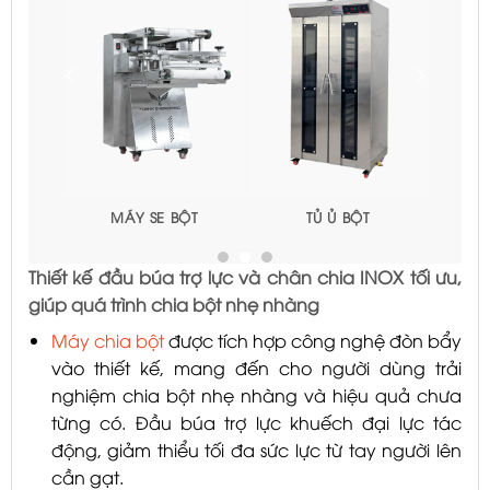
T
LÒ NƯỚNG BÁNH MÌ
MÁY TRỘN BỘT BÁNH
MÌ
Thiết kế đầu búa trợ lực và chân chia INOX tối ưu,
giúp quá trình chia bột nhẹ nhàng
Máy chia bột
được tích hợp công nghệ đòn bẩy
vào thiết kế, mang đến cho người dùng trải
nghiệm chia bột nhẹ nhàng và hiệu quả chưa
từng có. Đầu búa trợ lực khuếch đại lực tác
động, giảm thiểu tối đa sức lực từ tay người lên
cần gạt.