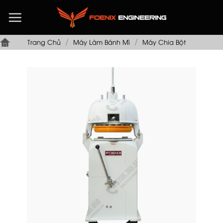
Chuyển
đến
nội
/
/
dung
Trang Chủ
Máy Làm Bánh Mì
Máy Chia Bột