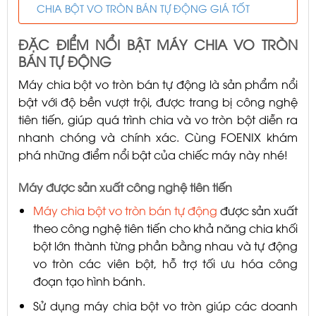
CHIA BỘT VO TRÒN BÁN TỰ ĐỘNG GIÁ TỐT
ĐẶC ĐIỂM NỔI BẬT MÁY CHIA VO TRÒN
BÁN TỰ ĐỘNG
Máy chia bột vo tròn bán tự động là sản phẩm nổi
bật với độ bền vượt trội, được trang bị công nghệ
tiên tiến, giúp quá trình chia và vo tròn bột diễn ra
nhanh chóng và chính xác. Cùng FOENIX khám
phá những điểm nổi bật của chiếc máy này nhé!
Máy được sản xuất công nghệ tiên tiến
Máy chia bột vo tròn bán tự động
được sản xuất
theo công nghệ tiên tiến cho khả năng chia khối
bột lớn thành từng phần bằng nhau và tự động
vo tròn các viên bột, hỗ trợ tối ưu hóa công
đoạn tạo hình bánh.
Sử dụng máy chia bột vo tròn giúp các doanh