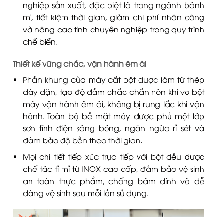
nghiệp sản xuất, đặc biệt là trong ngành bánh
mì, tiết kiệm thời gian, giảm chi phí nhân công
và nâng cao tính chuyên nghiệp trong quy trình
chế biến.
Thiết kế vững chắc, vận hành êm ái
Phần khung của máy cắt bột được làm từ thép
dày dặn, tạo độ đầm chắc chắn nên khi vo bột
máy vận hành êm ái, không bị rung lắc khi vận
hành. Toàn bộ bề mặt máy được phủ một lớp
sơn tĩnh điện sáng bóng, ngăn ngừa rỉ sét và
đảm bảo độ bền theo thời gian.
Mọi chi tiết tiếp xúc trực tiếp với bột đều được
chế tác tỉ mỉ từ INOX cao cấp, đảm bảo vệ sinh
an toàn thực phẩm, chống bám dính và dễ
dàng vệ sinh sau mỗi lần sử dụng.