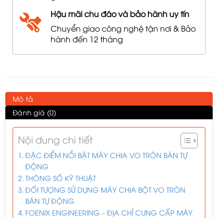
Hậu mãi chu đáo và bảo hành uy tín
Chuyển giao công nghệ tận nơi & Bảo
hành đến 12 tháng
Mô tả
Đánh giá (0)
Nội dung chi tiết
ĐẶC ĐIỂM NỔI BẬT MÁY CHIA VO TRÒN BÁN TỰ
ĐỘNG
THÔNG SỐ KỸ THUẬT
ĐỐI TƯỢNG SỬ DỤNG MÁY CHIA BỘT VO TRÒN
BÁN TỰ ĐỘNG
FOENIX ENGINEERING – ĐỊA CHỈ CUNG CẤP MÁY