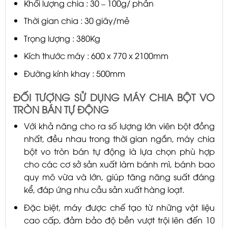
Khối lượng chia : 30 – 100g/ phần
Thời gian chia : 30 giây/mẻ
Trọng lượng : 380Kg
Kích thước máy : 600 x 770 x 2100mm
Đường kính khay : 500mm
ĐỐI TƯỢNG SỬ DỤNG MÁY CHIA BỘT VO
TRÒN BÁN TỰ ĐỘNG
Với khả năng cho ra số lượng lớn viên bột đồng
nhất, đều nhau trong thời gian ngắn, máy chia
bột vo tròn bán tự động là lựa chọn phù hợp
cho các cơ sở sản xuất làm bánh mì, bánh bao
quy mô vừa và lớn, giúp tăng năng suất đáng
kể, đáp ứng nhu cầu sản xuất hàng loạt.
Đặc biệt, máy được chế tạo từ những vật liệu
cao cấp, đảm bảo độ bền vượt trội lên đến 10