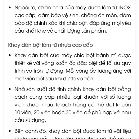
Ngoài ra, chân chia của máy được làm từ INOX
cao cấp, đảm bảo vệ sinh, chống ăn mòn, đảm
bảo độ chính xác khi chia bột, đáp ứng mọi yêu
cầu khắt khe về chất lượng sản phẩm.
Khay dàn bột làm từ nhựa cao cấp
Khay dàn bột của máy chia bột bánh mì được
thiết kế với vòng xoắn ốc đặc biệt để tối ưu quy
trình vo tròn tự động. Mỗi vòng ốc tương ứng với
một viên bột sau khi được vo tròn.
Nhà sản xuất đã tinh chỉnh khay dàn bột bằng
cách cung cấp nhiều loại khuôn với số lượng
viên khác nhau. Khách hàng có thể đặt khuôn
10 viên, 20 viên hoặc 30 viên để phù hợp với nhu
cầu sử dụng.
Bên cạnh đó, khay dàn bột được làm từ vật liệu
nhựa cao cấp, dày dặn, nên khay có khả năng