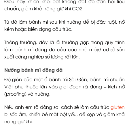
Điều này khiến khối bột không đạt độ đàn hồi tiêu
chuẩn, giảm khả năng giữ khí CO2.
Từ đó làm bánh mì sau khi nướng dễ bị đặc ruột, nở
kém hoặc biến dạng cấu trúc.
Thông thường, đây là lỗi thường gặp trong quy trình
làm bánh mì đông đá của các nhà máy/ cơ sở sản
xuất công nghiệp số lượng rất lớn.
Nướng bánh mì đông đá
Độ giòn của một ổ bánh mì Sài Gòn, bánh mì chuẩn
Việt phụ thuộc lớn vào giai đoạn rã đông – kích nở
(proofing) và nướng.
Nếu anh em rã đông sai cách sẽ làm cấu trúc
gluten
bị sốc ẩm, khiến bề mặt bột yếu, dễ xẹp và giảm khả
năng giữ khí.