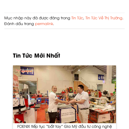
Mục nhập này đã được đăng trong
Tin Tức
,
Tin Tức Về Thị Trường
.
Đánh dấu trang
permalink
.
Tin Tức Mới Nhất
FOENIX tiếp tục “bắt tay” Gia Mỹ đầu tư công nghệ