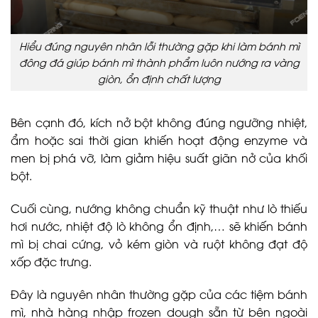
Hiểu đúng nguyên nhân lỗi thường gặp khi làm bánh mì
đông đá giúp bánh mì thành phẩm luôn nướng ra vàng
giòn, ổn định chất lượng
Bên cạnh đó, kích nở bột không đúng ngưỡng nhiệt,
ẩm hoặc sai thời gian khiến hoạt động enzyme và
men bị phá vỡ, làm giảm hiệu suất giãn nở của khối
bột.
Cuối cùng, nướng không chuẩn kỹ thuật như lò thiếu
hơi nước, nhiệt độ lò không ổn định,… sẽ khiến bánh
mì bị chai cứng, vỏ kém giòn và ruột không đạt độ
xốp đặc trưng.
Đây là nguyên nhân thường gặp của các tiệm bánh
mì, nhà hàng nhập frozen dough sẵn từ bên ngoài