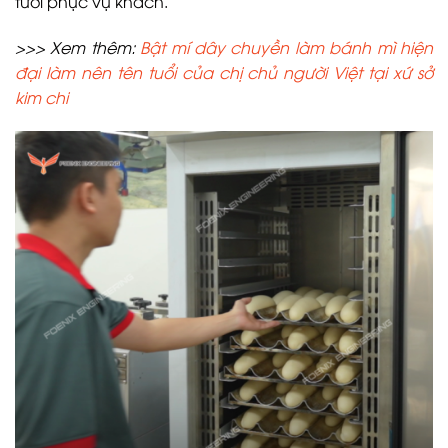
tươi phục vụ khách.
>>> Xem thêm:
Bật mí dây chuyền làm bánh mì hiện
đại làm nên tên tuổi của chị chủ người Việt tại xứ sở
kim chi