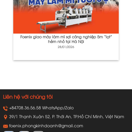
Foenix giao máy làm mì sợi công nghiệp 5m “lọt”
hẻm nhỏ tại Hà Nội
28/01/2026
Liên hệ với chúng tôi
+84708.36.56.58 WhatsApp/Zalo
39/1 Thạnh Xuân 52, P. Thới An, TP.Hồ Chí Minh, Việt Nam
foenix.phongkinhdoanh@gmail.com