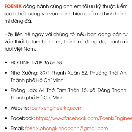
FOENIX
đồng hành cùng anh em tối ưu kỹ thuật, kiểm
soát chất lượng và vận hành hiệu quả mô hình bánh
mì đông đá.
Hãy liên hệ ngay với chúng tôi nếu bạn đang cần tư
vấn thiết bị làm bánh mì, bánh mì đông đá, bánh mì
tươi Việt Nam.
HOTLINE: 0708 36 56 58
Nhà Xưởng: 39/1 Thạnh Xuân 52, Phường Thới An,
Thành phố Hồ Chí Minh
Phòng Lab: 64 Thới Tam Thôn 15, xã Đông Thạnh,
Thành phố Hồ Chí Minh
Website:
foenixengineering.com
Facebook:
https://www.facebook.com/FoenixEngineer
Email:
foenix.phongkinhdoanh@gmail.com