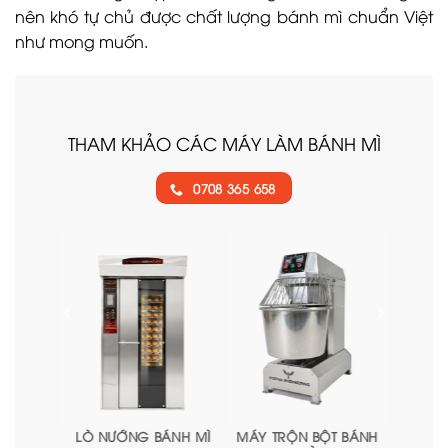
nên khó tự chủ được chất lượng bánh mì chuẩn Việt
như mong muốn.
THAM KHẢO CÁC MÁY LÀM BÁNH MÌ
0708 365 658
ÁNH MÌ
MÁY TRỘN BỘT BÁNH
MÁY CHIA BỘT