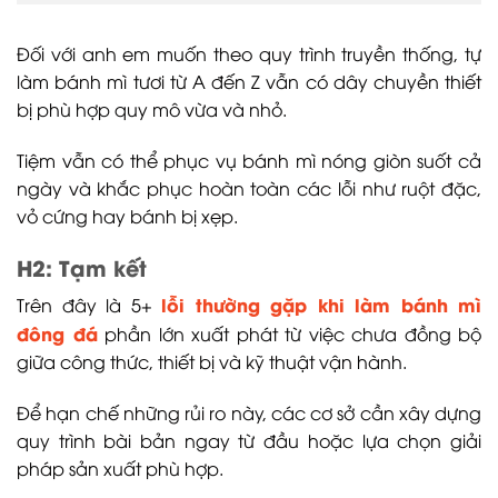
Đối với anh em muốn theo quy trình truyền thống, tự
làm bánh mì tươi từ A đến Z vẫn có dây chuyền thiết
bị phù hợp quy mô vừa và nhỏ.
Tiệm vẫn có thể phục vụ bánh mì nóng giòn suốt cả
ngày và khắc phục hoàn toàn các lỗi như ruột đặc,
vỏ cứng hay bánh bị xẹp.
H2: Tạm kết
lỗi thường gặp khi làm bánh mì
Trên đây là 5+
đông đá
phần lớn xuất phát từ việc chưa đồng bộ
giữa công thức, thiết bị và kỹ thuật vận hành.
Để hạn chế những rủi ro này, các cơ sở cần xây dựng
quy trình bài bản ngay từ đầu hoặc lựa chọn giải
pháp sản xuất phù hợp.