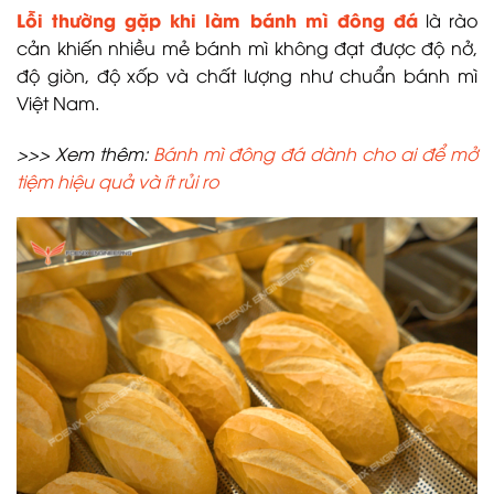
Lỗi thường gặp khi làm bánh mì đông đá
là rào
cản khiến nhiều mẻ bánh mì không đạt được độ nở,
độ giòn, độ xốp và chất lượng như chuẩn bánh mì
Việt Nam.
>>> Xem thêm:
Bánh mì đông đá dành cho ai để mở
tiệm hiệu quả và ít rủi ro