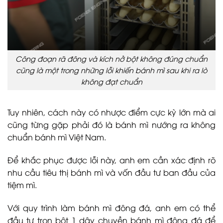
Công đoạn rã đông và kích nở bột không đúng chuẩn
cũng là một trong những lỗi khiến bánh mì sau khi ra lò
không đạt chuẩn
Tuy nhiên, cách này có nhược điểm cực kỳ lớn mà ai
cũng từng gặp phải đó là bánh mì nướng ra không
chuẩn bánh mì Việt Nam.
Để khắc phục được lỗi này, anh em cần xác định rõ
nhu cầu tiêu thị bánh mì và vốn đầu tư ban đầu của
tiệm mì.
Với quy trình làm bánh mì đông đá, anh em có thể
đầu tư trọn bột 1 dây chuyền bánh mì đông đá để