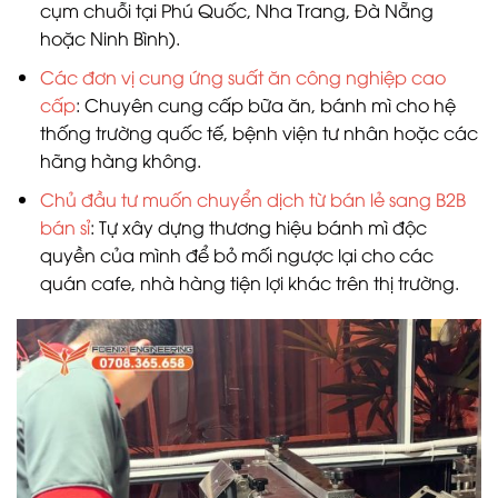
cụm chuỗi tại Phú Quốc, Nha Trang, Đà Nẵng
hoặc Ninh Bình).
Các đơn vị cung ứng suất ăn công nghiệp cao
cấp
: Chuyên cung cấp bữa ăn, bánh mì cho hệ
thống trường quốc tế, bệnh viện tư nhân hoặc các
hãng hàng không.
Chủ đầu tư muốn chuyển dịch từ bán lẻ sang B2B
bán sỉ
: Tự xây dựng thương hiệu bánh mì độc
quyền của mình để bỏ mối ngược lại cho các
quán cafe, nhà hàng tiện lợi khác trên thị trường.