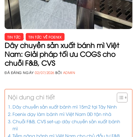
TIN TỨC
,
TIN TỨC VỀ FOENIX
Dây chuyền sản xuất bánh mì Việt
Nam: Giải pháp tối ưu COGS cho
chuỗi F&B, CVS
ĐÃ ĐĂNG NGÀY
02/07/2026
BỞI
ADMIN
Nội dung chi tiết
Dây chuyền sản xuất bánh mì 15m2 tại Tây Ninh
Foenix dạy làm bánh mì Việt Nam 0Đ tận nhà
Chuỗi F&B, CVS set-up dây chuyền sản xuất bánh
mì
Tiềm năng bánh mì Việt Nam cho chủ đầu tư F&B,