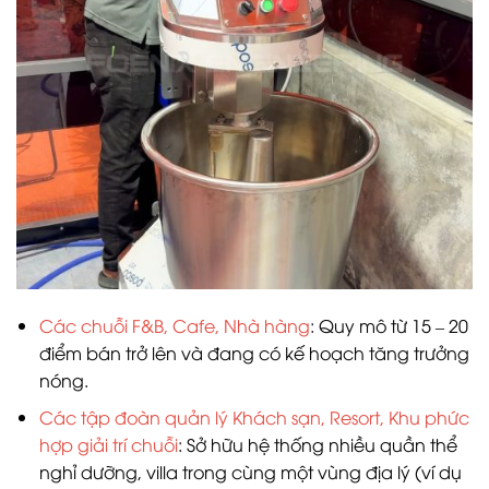
Các chuỗi F&B, Cafe, Nhà hàng
: Quy mô từ 15 – 20
điểm bán trở lên và đang có kế hoạch tăng trưởng
nóng.
Các tập đoàn quản lý Khách sạn, Resort, Khu phức
hợp giải trí chuỗi
: Sở hữu hệ thống nhiều quần thể
nghỉ dưỡng, villa trong cùng một vùng địa lý (ví dụ