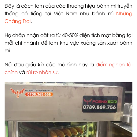
Đây là cách làm của các thương hiệu bánh mì truyền
thống có tiếng tại Việt Nam như bánh mì
Những
Chàng Trai
.
Họ chấp nhận cắt ra từ 40-50% diện tích mặt bằng tại
mỗi chi nhánh để làm khu vực xưởng sản xuất bánh
mì.
Nỗi đau giấu kín của mô hình này là
điểm nghẽn tài
chính
và
rủi ro nhân sự
.