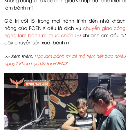
Không dừng lại ở việc bàn giao và lắp đặt các thiết bị
làm bánh mì.
Giá trị cốt lõi trong mọi hành trình đến nhà khách
hàng của FOENIX đều là dịch vụ
chuyển giao công
nghệ làm bánh mì thực chiến 0Đ
khi anh em đầu tư
dây chuyền sản xuất bánh mì.
>> Xem thêm:
Học làm bánh mì để mở tiệm hết bao nhiêu
ngày? Khóa học 0Đ tại FOENIX