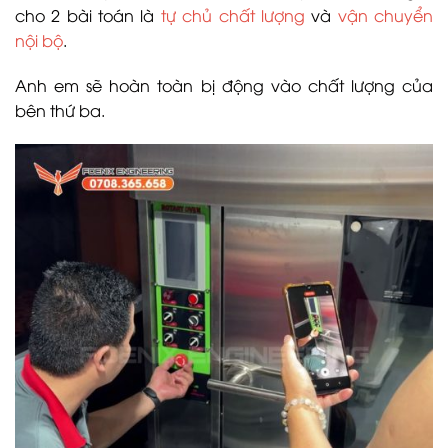
cho 2 bài toán là
tự chủ chất lượng
và
vận chuyển
nội bộ
.
Anh em sẽ hoàn toàn bị động vào chất lượng của
bên thứ ba.