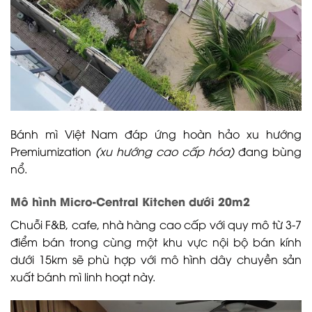
Bánh mì Việt Nam đáp ứng hoàn hảo xu hướng
Premiumization
(xu hướng cao cấp hóa)
đang bùng
nổ.
Mô hình Micro-Central Kitchen dưới 20m2
Chuỗi F&B, cafe, nhà hàng cao cấp với quy mô từ 3-7
điểm bán trong cùng một khu vực nội bộ bán kính
dưới 15km sẽ phù hợp với mô hình dây chuyền sản
xuất bánh mì linh hoạt này.