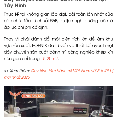
Tây Ninh
Thực tế tại không gian lắp đặt, bài toàn lớn nhất của
các chủ đầu tư chuỗi F&B, du lịch nghỉ dưỡng luôn là
áp lực chi phí cố định.
Thay vì phải đánh đổi một diện tích lớn để làm khu
vực sản xuất, FOENIX đã tư vấn và thiết kế layout một
dây chuyền sản xuất bánh mì công nghiệp khép kín
nén gọn chỉ trong
15-20m2
.
>> Xem thêm:
Quy trình làm bánh mì Việt Nam với 5 thiết bị
mới nhất 2026