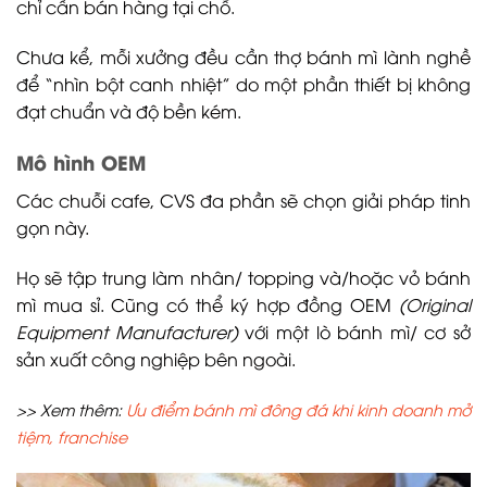
chỉ cần bán hàng tại chỗ.
Chưa kể, mỗi xưởng đều cần thợ bánh mì lành nghề
để “nhìn bột canh nhiệt” do một phần thiết bị không
đạt chuẩn và độ bền kém.
Mô hình OEM
Các chuỗi cafe, CVS đa phần sẽ chọn giải pháp tinh
gọn này.
Họ sẽ tập trung làm nhân/ topping và/hoặc vỏ bánh
mì mua sỉ. Cũng có thể ký hợp đồng OEM
(Original
Equipment Manufacturer)
với một lò bánh mì/ cơ sở
sản xuất công nghiệp bên ngoài.
>> Xem thêm:
Ưu điểm bánh mì đông đá khi kinh doanh mở
tiệm, franchise