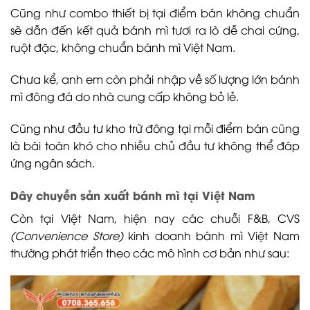
Cũng như combo thiết bị tại điểm bán không chuẩn
sẽ dẫn đến kết quả bánh mì tươi ra lò dễ chai cứng,
ruột đặc, không chuẩn bánh mì Việt Nam.
Chưa kể, anh em còn phải nhập về số lượng lớn bánh
mì đông đá do nhà cung cấp không bỏ lẻ.
Cũng như đầu tư kho trữ đông tại mỗi điểm bán cũng
là bài toán khó cho nhiều chủ đầu tư không thể đáp
ứng ngân sách.
Dây chuyền sản xuất bánh mì tại Việt Nam
Còn tại Việt Nam, hiện nay các chuỗi F&B, CVS
(Convenience Store)
kinh doanh bánh mì Việt Nam
thường phát triển theo các mô hình cơ bản như sau: