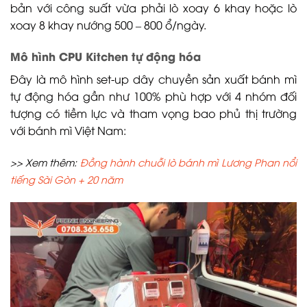
bản với công suất vừa phải lò xoay 6 khay hoặc lò
xoay 8 khay nướng 500 – 800 ổ/ngày.
Mô hình CPU Kitchen tự động hóa
Đây là mô hình set-up dây chuyền sản xuất bánh mì
tự động hóa gần như 100% phù hợp với 4 nhóm đối
tượng có tiềm lực và tham vọng bao phủ thị trường
với bánh mì Việt Nam:
>> Xem thêm:
Đồng hành chuỗi lò bánh mì Lương Phan nổi
tiếng Sài Gòn + 20 năm