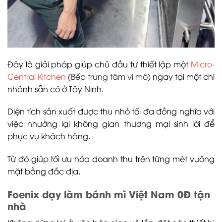
Đây là giải pháp giúp chủ đầu tư thiết lập một
Micro-
Central Kitchen
(Bếp trung tâm vi mô)
ngay tại một chi
nhánh sẵn có ở Tây Ninh.
Diện tích sản xuất được thu nhỏ tối đa đồng nghĩa với
việc nhường lại không gian thương mại sinh lời để
phục vụ khách hàng.
Từ đó giúp tối ưu hóa doanh thu trên từng mét vuông
mặt bằng đắc địa.
Foenix dạy làm bánh mì Việt Nam 0Đ tận
nhà