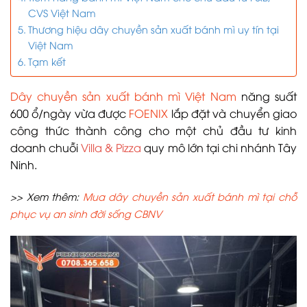
CVS Việt Nam
Thương hiệu dây chuyền sản xuất bánh mì uy tín tại
Việt Nam
Tạm kết
Dây chuyền sản xuất bánh mì Việt Nam
năng suất
600 ổ/ngày vừa được
FOENIX
lắp đặt và chuyển giao
công thức thành công cho một chủ đầu tư kinh
doanh chuỗi
Villa & Pizza
quy mô lớn tại chi nhánh Tây
Ninh.
>> Xem thêm:
Mua dây chuyền sản xuất bánh mì tại chỗ
phục vụ an sinh đời sống CBNV