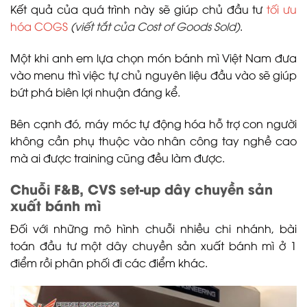
Kết quả của quá trình này sẽ giúp chủ đầu tư
tối ưu
hóa COGS
(viết tắt của Cost of Goods Sold)
.
Một khi anh em lựa chọn món bánh mì Việt Nam đưa
vào menu thì việc tự chủ nguyên liệu đầu vào sẽ giúp
bứt phá biên lợi nhuận đáng kể.
Bên cạnh đó, máy móc tự động hóa hỗ trợ con người
không cần phụ thuộc vào nhân công tay nghề cao
mà ai được training cũng đều làm được.
Chuỗi F&B, CVS set-up dây chuyền sản
xuất bánh mì
Đối với những mô hình chuỗi nhiều chi nhánh, bài
toán đầu tư một dây chuyền sản xuất bánh mì ở 1
điểm rồi phân phối đi các điểm khác.