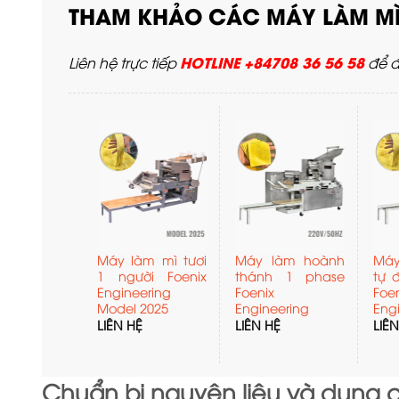
THAM KHẢO CÁC MÁY LÀM MÌ
HOTLINE +84708 36 56 58
Liên hệ trực tiếp
để đ
Máy làm mì tươi
Máy làm hoành
Máy
1 người Foenix
thánh 1 phase
tự 
Engineering
Foenix
Foe
Model 2025
Engineering
Eng
LIÊN HỆ
LIÊN HỆ
LIÊ
Chuẩn bị nguyên liệu và dụng 