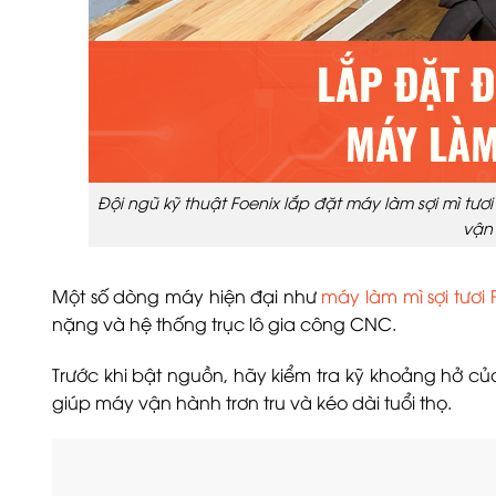
Đội ngũ kỹ thuật Foenix lắp đặt máy làm sợi mì t
vận
Một số dòng máy hiện đại như
máy làm mì sợi tươi 
nặng và hệ thống trục lô gia công CNC.
Trước khi bật nguồn, hãy kiểm tra kỹ khoảng hở của
giúp máy vận hành trơn tru và kéo dài tuổi thọ.