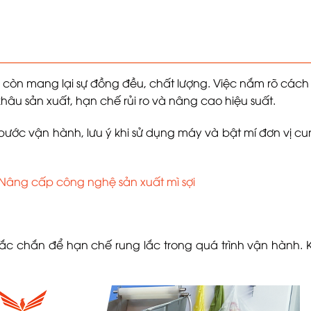
à còn mang lại sự đồng đều, chất lượng. Việc nắm rõ cách
âu sản xuất, hạn chế rủi ro và nâng cao hiệu suất.
bước vận hành, lưu ý khi sử dụng máy và bật mí đơn vị c
Nâng cấp công nghệ sản xuất mì sợi
ắc chắn để hạn chế rung lắc trong quá trình vận hành. 