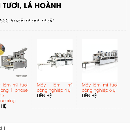
 TƯƠI, LÁ HOÀNH
ược tư vấn nhanh nhất!
 làm mì tươi
Máy làm mì
Máy làm mì tươi
động 1 phase
công nghiệp 4 ụ
công nghiệp 6 ụ
nix
LIÊN HỆ
LIÊN HỆ
ineering
N HỆ
cụ