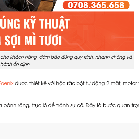
ươi cho khách hàng, đảm bảo đúng quy trình, nhanh chóng và
 hành ổn định
Foenix
được thiết kế với hộc rắc bột tự động 2 mặt, motor 
 bánh răng, trục lô để tránh sự cố. Đây là bước quan tr