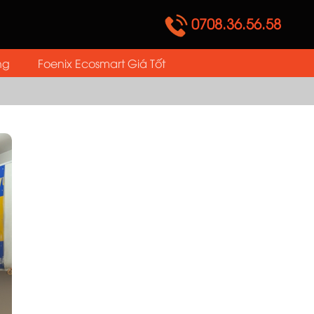
0708.36.56.58
ng
Foenix Ecosmart Giá Tốt