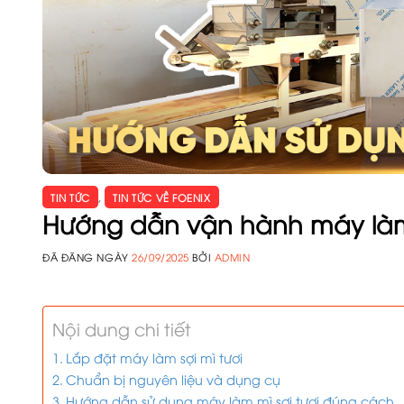
TIN TỨC
,
TIN TỨC VỀ FOENIX
Hướng dẫn vận hành máy làm
ĐÃ ĐĂNG NGÀY
26/09/2025
BỞI
ADMIN
Nội dung chi tiết
Lắp đặt máy làm sợi mì tươi
Chuẩn bị nguyên liệu và dụng cụ
Hướng dẫn sử dụng máy làm mì sợi tươi đúng cách