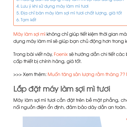
Lưu ý khi sử dụng máy làm mì tươi
Địa chỉ bán máy làm sợi mì tươi chất lượng, giá tốt
Tạm kết
Máy làm sợi mì
không chỉ giúp tiết kiệm thời gian m
dụng máy làm mì sẽ giúp bạn chủ động hơn trong kh
Trong bài viết này,
Foenix
sẽ hướng dẫn chi tiết các 
cấp thiết bị chính hãng, giá tốt.
>>> Xem thêm:
Muốn tăng sản lượng rằm tháng 7? 
Lắp đặt máy làm sợi mì tươi
Máy làm sợi mì tươi cần đặt trên bề mặt phẳng, ch
nối nguồn điện ổn định, đảm bảo dây dẫn an toàn.