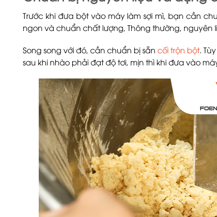
Trước khi đưa bột vào máy làm sợi mì, bạn cần c
ngon và chuẩn chất lượng, Thông thường, nguyên liệ
Song song với đó, cần chuẩn bị sẵn
cối trộn bột
. Tù
sau khi nhào phải đạt độ tơi, mịn thì khi đưa vào m