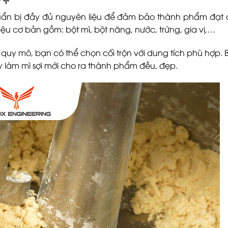
huẩn bị đầy đủ nguyên liệu để đảm bảo thành phẩm đạt
u cơ bản gồm: bột mì, bột năng, nước, trứng, gia vị,…
y quy mô, bạn có thể chọn cối trộn với dung tích phù hợp. 
áy làm mì sợi mới cho ra thành phẩm đều, đẹp.