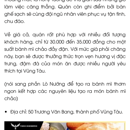
làm việc căng thẳng. Quán còn ghi điểm bởi bàn
ghế sạch sẽ cùng đội ngũ nhân viên phục vụ tận tình,
chu đáo.
Về giá cả, quán rất phù hợp với nhiều đối tượng
khách hàng, chỉ từ 30.000 đến 35.000 đồng cho một
suất bánh mì chảo đầy đặn. Với mức giá phải chăng
này, bạn sẽ được thưởng thức trọn vẹn hương vị đặc
trưng, đậm đà của món ăn được nhiều người yêu
thích tại Vũng Tàu.
(nói sang phần Lò Nướng để tạo ra bánh mì thơm
ngon kết hợp các nguyên liệu tạo ra món bánh mì
chảo)
Địa chỉ: 50 Trương Văn Bang, thành phố Vũng Tàu.