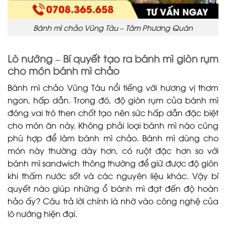
Bánh mì chảo Vũng Tàu – Tâm Phương Quán
Lò nướng – Bí quyết tạo ra bánh mì giòn rụm
cho món bánh mì chảo
Bánh mì chảo Vũng Tàu nổi tiếng với hương vị thơm
ngon, hấp dẫn. Trong đó, độ giòn rụm của bánh mì
đóng vai trò then chốt tạo nên sức hấp dẫn đặc biệt
cho món ăn này. Không phải loại bánh mì nào cũng
phù hợp để làm bánh mì chảo. Bánh mì dùng cho
món này thường dày hơn, có ruột đặc hơn so với
bánh mì sandwich thông thường để giữ được độ giòn
khi thấm nước sốt và các nguyên liệu khác. Vậy bí
quyết nào giúp những ổ bánh mì đạt đến độ hoàn
hảo ấy? Câu trả lời chính là nhờ vào công nghệ của
lò nướng hiện đại.