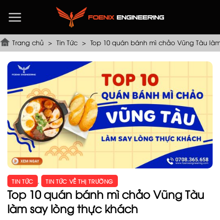
Chuyển
đến
nội
dung
Trang chủ
>
Tin Tức
>
Top 10 quán bánh mì chảo Vũng Tàu làm
TIN TỨC
,
TIN TỨC VỀ THỊ TRƯỜNG
Top 10 quán bánh mì chảo Vũng Tàu
làm say lòng thực khách