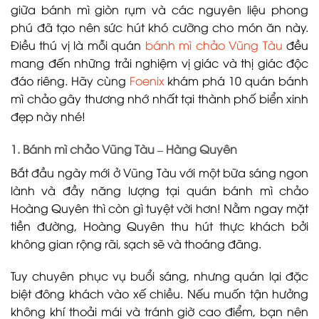
giữa bánh mì giòn rụm và các nguyên liệu phong
phú đã tạo nên sức hút khó cưỡng cho món ăn này.
Điều thú vị là mỗi quán
bánh mì chảo Vũng Tàu
đều
mang đến những trải nghiệm vị giác và thị giác độc
đáo riêng. Hãy cùng
Foenix
khám phá 10 quán bánh
mì chảo gây thương nhớ nhất tại thành phố biển xinh
đẹp này nhé!
1. Bánh mì chảo Vũng Tàu – Hàng Quyên
Bắt đầu ngày mới ở Vũng Tàu với một bữa sáng ngon
lành và đầy năng lượng tại quán bánh mì chảo
Hoàng Quyên thì còn gì tuyệt vời hơn! Nằm ngay mặt
tiền đường, Hoàng Quyên thu hút thực khách bởi
không gian rộng rãi, sạch sẽ và thoáng đãng.
Tuy chuyên phục vụ buổi sáng, nhưng quán lại đặc
biệt đông khách vào xế chiều. Nếu muốn tận hưởng
không khí thoải mái và tránh giờ cao điểm, bạn nên