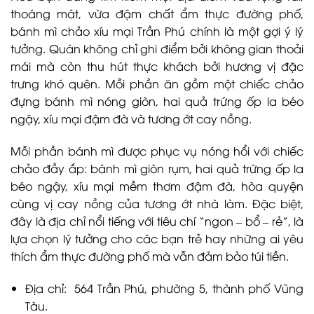
thoáng mát, vừa đậm chất ẩm thực đường phố,
bánh mì chảo xíu mại Trần Phú chính là một gợi ý lý
tưởng. Quán không chỉ ghi điểm bởi không gian thoải
mái mà còn thu hút thực khách bởi hương vị đặc
trưng khó quên. Mỗi phần ăn gồm một chiếc chảo
đựng bánh mì nóng giòn, hai quả trứng ốp la béo
ngậy, xíu mại đậm đà và tương ớt cay nồng.
Mỗi phần bánh mì được phục vụ nóng hổi với chiếc
chảo đầy ắp: bánh mì giòn rụm, hai quả trứng ốp la
béo ngậy, xíu mại mềm thơm đậm đà, hòa quyện
cùng vị cay nồng của tương ớt nhà làm. Đặc biệt,
đây là địa chỉ nổi tiếng với tiêu chí “ngon – bổ – rẻ”, là
lựa chọn lý tưởng cho các bạn trẻ hay những ai yêu
thích ẩm thực đường phố mà vẫn đảm bảo túi tiền.
Địa chỉ: 564 Trần Phú, phường 5, thành phố Vũng
Tàu.