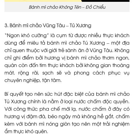
Bánh mì chảo Không Tên – Đồ Chiểu
3. Bánh mì chảo Vũng Tàu – Tú Xương
“Ngon khó cưỡng” là cụm từ được nhiều thực khách
dùng để miêu tả bánh mì chảo Tú Xương – một địa
chỉ quen thuộc với giới trẻ sành ăn ở Vũng Tàu. Không
chỉ ghi điểm bởi hương vị bánh mì chảo thơm ngon,
quán còn đốn tim thực khách bởi không gian thoáng
mát, rộng rãi, sạch sẽ và phong cách phục vụ
chuyên nghiệp, tận tâm.
Bí quyết tạo nên sức hút đặc biệt của bánh mì chảo
Tú Xương chính là nằm ở loại nước chấm độc quyền.
Với công thức pha chế mới lạ, nước chấm ở đây có
hương vị đậm đà, béo ngậy mà không hề gắt, chấm
kèm với bánh mì nóng giòn tạo nên một trải nghiệm
ẩm thực khó quên.