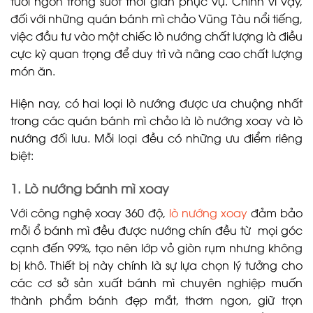
tươi ngon trong suốt thời gian phục vụ. Chính vì vậy,
đối với những quán bánh mì chảo Vũng Tàu nổi tiếng,
việc đầu tư vào một chiếc lò nướng chất lượng là điều
cực kỳ quan trọng để duy trì và nâng cao chất lượng
món ăn.
Hiện nay, có hai loại lò nướng được ưa chuộng nhất
trong các quán bánh mì chảo là lò nướng xoay và lò
nướng đối lưu. Mỗi loại đều có những ưu điểm riêng
biệt:
1. Lò nướng bánh mì xoay
Với công nghệ xoay 360 độ,
lò nướng xoay
đảm bảo
mỗi ổ bánh mì đều được nướng chín đều từ mọi góc
cạnh đến 99%, tạo nên lớp vỏ giòn rụm nhưng không
bị khô. Thiết bị này chính là sự lựa chọn lý tưởng cho
các cơ sở sản xuất bánh mì chuyên nghiệp muốn
thành phẩm bánh đẹp mắt, thơm ngon, giữ trọn