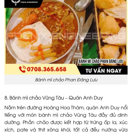
Bánh mì chảo Phan Đăng Lưu
8. Bánh mì chảo Vũng Tàu – Quán Anh Duy
Nằm trên đường Hoàng Hoa Thám, quán Anh Duy nổi
tiếng với món bánh mì chảo Vũng Tàu đầy đủ dinh
dưỡng. Phần chảo được kết hợp từ trứng ốp la, xúc
xích, pate và thịt xông khói, tất cả đều nướng vừa