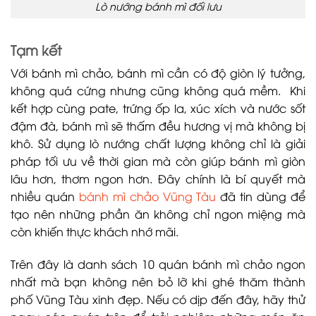
Lò nướng bánh mì đối lưu
Tạm kết
Với bánh mì chảo, bánh mì cần có độ giòn lý tưởng,
không quá cứng nhưng cũng không quá mềm. Khi
kết hợp cùng pate, trứng ốp la, xúc xích và nước sốt
đậm đà, bánh mì sẽ thấm đều hương vị mà không bị
khô. Sử dụng lò nướng chất lượng không chỉ là giải
pháp tối ưu về thời gian mà còn giúp bánh mì giòn
lâu hơn, thơm ngon hơn. Đây chính là bí quyết mà
nhiều quán
bánh mì chảo Vũng Tàu
đã tin dùng để
tạo nên những phần ăn không chỉ ngon miệng mà
còn khiến thực khách nhớ mãi.
Trên đây là danh sách 10 quán bánh mì chảo ngon
nhất mà bạn không nên bỏ lỡ khi ghé thăm thành
phố Vũng Tàu xinh đẹp. Nếu có dịp đến đây, hãy thử