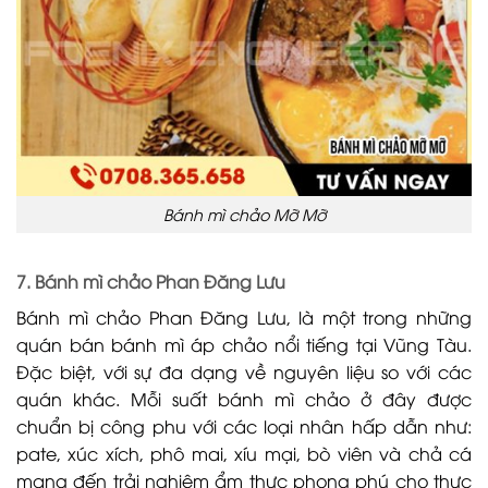
Bánh mì chảo Mỡ Mỡ
7. Bánh mì chảo Phan Đăng Lưu
Bánh mì chảo Phan Đăng Lưu, là một trong những
quán bán bánh mì áp chảo nổi tiếng tại Vũng Tàu.
Đặc biệt, với sự đa dạng về nguyên liệu so với các
quán khác. Mỗi suất bánh mì chảo ở đây được
chuẩn bị công phu với các loại nhân hấp dẫn như:
pate, xúc xích, phô mai, xíu mại, bò viên và chả cá
mang đến trải nghiệm ẩm thực phong phú cho thực