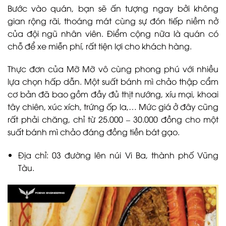
Bước vào quán, bạn sẽ ấn tượng ngay bởi không
gian rộng rãi, thoáng mát cùng sự đón tiếp niềm nở
của đội ngũ nhân viên. Điểm cộng nữa là quán có
chỗ để xe miễn phí, rất tiện lợi cho khách hàng.
Thực đơn của Mỡ Mỡ vô cùng phong phú với nhiều
lựa chọn hấp dẫn. Một suất bánh mì chảo thập cẩm
cơ bản đã bao gồm đầy đủ thịt nướng, xíu mại, khoai
tây chiên, xúc xích, trứng ốp la,… Mức giá ở đây cũng
rất phải chăng, chỉ từ 25.000 – 30.000 đồng cho một
suất bánh mì chảo đáng đồng tiền bát gạo.
Địa chỉ: 03 đường lên núi Vi Ba, thành phố Vũng
Tàu.