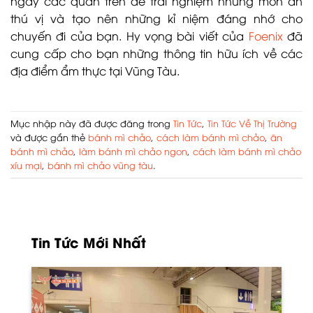
ngay các quán trên để trải nghiệm những món ăn
thú vị và tạo nên những kỉ niệm đáng nhớ cho
chuyến đi của bạn. Hy vọng bài viết của
Foenix
đã
cung cấp cho bạn những thông tin hữu ích về các
địa điểm ẩm thực tại Vũng Tàu.
Mục nhập này đã được đăng trong
Tin Tức
,
Tin Tức Về Thị Trường
và được gắn thẻ
bánh mì chảo
,
cách làm bánh mì chảo
,
ăn
bánh mì chảo
,
làm bánh mì chảo ngon
,
cách làm bánh mì chảo
xíu mại
,
bánh mì chảo vũng tàu
.
Tin Tức Mới Nhất