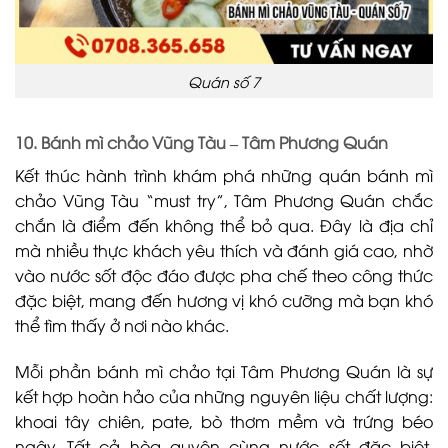
Quán số 7
10. Bánh mì chảo Vũng Tàu – Tâm Phương Quán
Kết thúc hành trình khám phá những quán bánh mì
chảo Vũng Tàu “must try”, Tâm Phương Quán chắc
chắn là điểm đến không thể bỏ qua. Đây là địa chỉ
mà nhiều thực khách yêu thích và đánh giá cao, nhờ
vào nước sốt độc đáo được pha chế theo công thức
đặc biệt, mang đến hương vị khó cưỡng mà bạn khó
thể tìm thấy ở nơi nào khác.
Mỗi phần bánh mì chảo tại Tâm Phương Quán là sự
kết hợp hoàn hảo của những nguyên liệu chất lượng:
khoai tây chiên, pate, bò thơm mềm và trứng béo
ngậy. Tất cả hòa quyện cùng nước sốt đặc biệt,