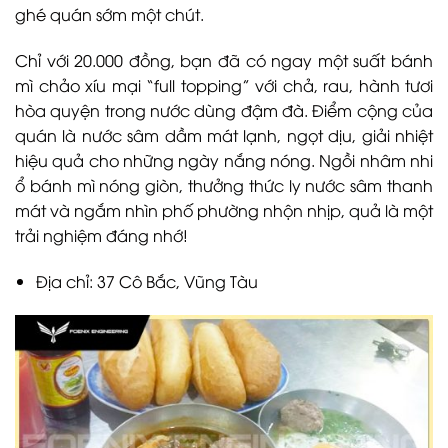
ghé quán sớm một chút.
Chỉ với 20.000 đồng, bạn đã có ngay một suất bánh
mì chảo xíu mại “full topping” với chả, rau, hành tươi
hòa quyện trong nước dùng đậm đà. Điểm cộng của
quán là nước sâm dầm mát lạnh, ngọt dịu, giải nhiệt
hiệu quả cho những ngày nắng nóng. Ngồi nhâm nhi
ổ bánh mì nóng giòn, thưởng thức ly nước sâm thanh
mát và ngắm nhìn phố phường nhộn nhịp, quả là một
trải nghiệm đáng nhớ!
Địa chỉ: 37 Cô Bắc, Vũng Tàu