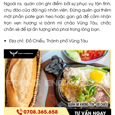
Ngoài ra, quán còn ghi điểm bởi sự phục vụ tận tình,
chu đáo của đội ngũ nhân viên. Đừng quên gọi thêm
một phần pate gan heo hoặc gan gà để cảm nhận
trọn vẹn hương vị bánh mì chảo Vũng Tàu, chắc
chắn sẽ để lại ấn tượng khó phai trong lòng bạn.
Địa chỉ: Đồ Chiểu, Thành phố Vũng Tàu