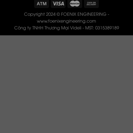
Copyright 2024 © FOENIX ENGINEERING -
www.foenixengineering.com
Công ty TNHH Thương Mại Videli - MST: 0315389189