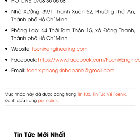
HOTLINE: 0708 36 56 58
Nhà Xưởng: 39/1 Thạnh Xuân 52, Phường Thới An,
Thành phố Hồ Chí Minh
Phòng Lab: 64 Thới Tam Thôn 15, xã Đông Thạnh,
Thành phố Hồ Chí Minh
Website:
foenixengineering.com
Facebook:
https://www.facebook.com/FoenixEngineer
Email:
foenix.phongkinhdoanh@gmail.com
Mục nhập này đã được đăng trong
Tin Tức
,
Tin Tức Về Foenix
.
Đánh dấu trang
permalink
.
Tin Tức Mới Nhất