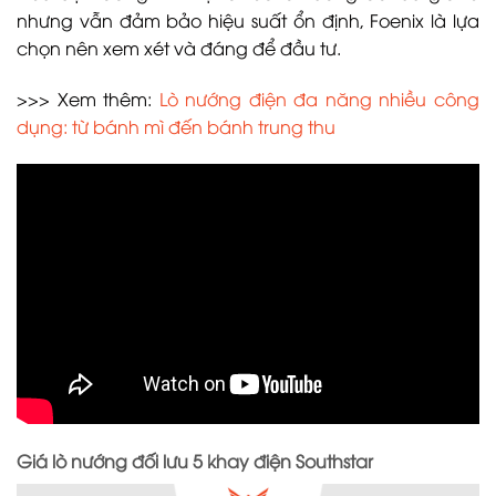
nhưng vẫn đảm bảo hiệu suất ổn định, Foenix là lựa
chọn nên xem xét và đáng để đầu tư.
>>> Xem thêm:
Lò nướng điện đa năng nhiều công
dụng: từ bánh mì đến bánh trung thu
Giá lò nướng đối lưu 5 khay điện Southstar