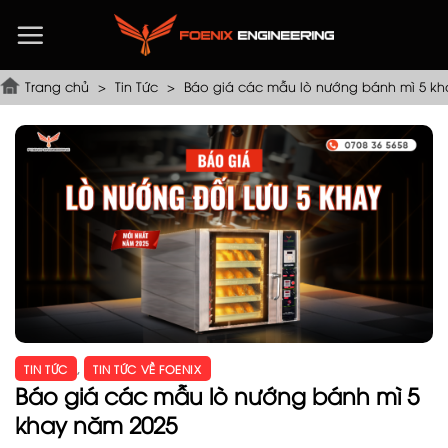
Chuyển
đến
nội
dung
Trang chủ
>
Tin Tức
>
Báo giá các mẫu lò nướng bánh mì 5 kh
TIN TỨC
,
TIN TỨC VỀ FOENIX
Báo giá các mẫu lò nướng bánh mì 5
khay năm 2025