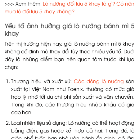
>>> Xem thêm:
Lò nướng đối lưu 5 khay là gì? Có nên
mua lò đối lưu 5 khay không?
Yếu tố ảnh hưởng giá lò nướng bánh mì 5
khay
Trên thị trường hiện nay, giá lò nướng bánh mì 5 khay
không cố định mà thay đổi tùy theo nhiều yếu tố. Dưới
đây là những điểm bạn nên quan tâm trước khi lựa
chọn:
Thương hiệu và xuất xứ:
Các dòng lò nướng
sản
xuất tại Việt Nam như Foenix, thường có mức giá
hợp lý nhờ tối ưu chi phí sản xuất và vận chuyển.
Trong khi đó, các thương hiệu nhập khẩu có giá
cao hơn.
Loại nhiên liệu sử dụng: Lò nướng có thể hoạt động
bằng điện, gas hoặc kết hợp cả hai. Trong đó, lò
điện phổ biến hơn nhờ vận hành ổn định, dễ lắp