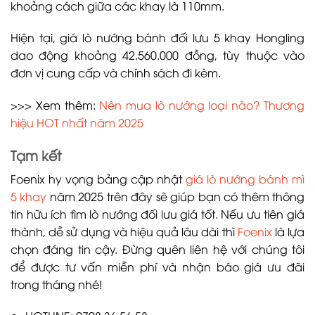
khoảng cách giữa các khay là 110mm.
Hiện tại, giá lò nướng bánh đối lưu 5 khay Hongling
dao động khoảng 42.560.000 đồng, tùy thuộc vào
đơn vị cung cấp và chính sách đi kèm.
>>> Xem thêm:
Nên mua lò nướng loại nào? Thương
hiệu HOT nhất năm 2025
Tạm kết
Foenix hy vọng bảng cập nhật
giá lò nướng bánh mì
5 khay
năm 2025 trên đây sẽ giúp bạn có thêm thông
tin hữu ích tìm lò nướng đối lưu giá tốt. Nếu ưu tiên giá
thành, dễ sử dụng và hiệu quả lâu dài thì
Foenix
là lựa
chọn đáng tin cậy. Đừng quên liên hệ với chúng tôi
để được tư vấn miễn phí và nhận báo giá ưu đãi
trong tháng nhé!