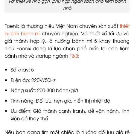
với thiết kế nhỏ gọn, phù hợp ngân sách cho tiệm bánh
nhỏ
Foenix là thương hiệu Việt Nam chuyên sản xuất
thiết
bị làm bánh mì
chuyên nghiệp. Với thiết kế tối ưu và
giá thành hợp lý, lò nướng bánh mì 5 khay thương
hiệu Foenix đang là lựa chọn phổ biến tại các tiệm
bánh nhỏ và startup ngành
F&B
:
Số khay: 5
Điện áp: 220V/50Hz
Năng suất: 200-300 bánh/giờ
Tính năng: Đối lưu, hẹn giờ, hiển thị nhiệt độ
Ưu điểm: Giá thành cạnh tranh, dễ vận hành, linh
kiện dễ thay thế
Nếu bạn đang tìm một chiếc lò nướng đối lưu giá rẻ