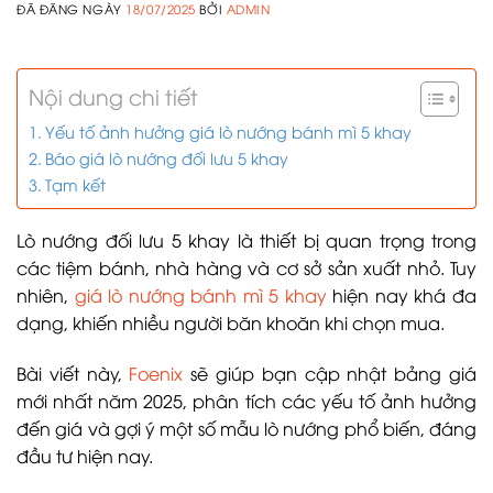
ĐÃ ĐĂNG NGÀY
18/07/2025
BỞI
ADMIN
Nội dung chi tiết
Yếu tố ảnh hưởng giá lò nướng bánh mì 5 khay
Báo giá lò nướng đối lưu 5 khay
Tạm kết
Lò nướng đối lưu 5 khay là thiết bị quan trọng trong
các tiệm bánh, nhà hàng và cơ sở sản xuất nhỏ. Tuy
nhiên,
giá lò nướng bánh mì 5 khay
hiện nay khá đa
dạng, khiến nhiều người băn khoăn khi chọn mua.
Bài viết này,
Foenix
sẽ giúp bạn cập nhật bảng giá
mới nhất năm 2025, phân tích các yếu tố ảnh hưởng
đến giá và gợi ý một số mẫu lò nướng phổ biến, đáng
đầu tư hiện nay.