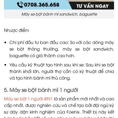
Máy se bột bánh mì sandwich, baguette
Nhược điểm
Chi phí đầu tư ban đầu cao: So với các dòng máy
se bột thông thường, máy se bột sandwich,
baguette có giá thành cao hơn.
Yêu cầu kỹ thuật tạo hình sau khi se: Sau khi se bột
thành khối lớn, người thợ cần có kỹ thuật để chia
và tạo hình bánh mì thủ công.
5. Máy se bột bánh mì 1 người
Máy se bột 1 người 4IN1
là sản phẩm mới nhất và cao
cấp nhất, được nghiên cứu và chế tạo bởi đội ngũ kỹ
sư dày dặn kinh nghiệm của Foenix. Thiết bị này kết