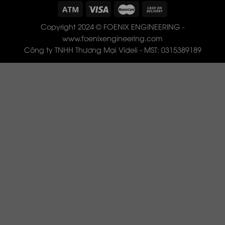
Copyright 2024 © FOENIX ENGINEERING -
www.foenixengineering.com
Công ty TNHH Thương Mại Videli - MST: 0315389189