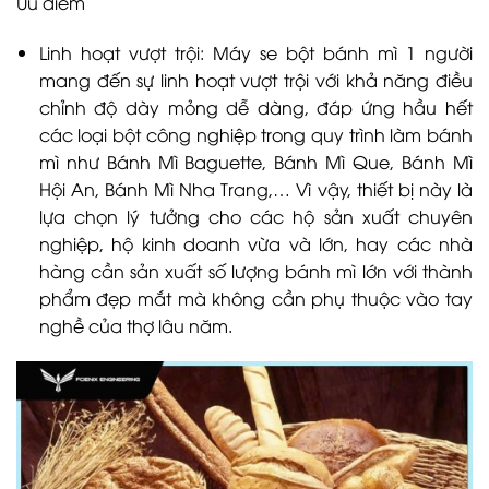
Ưu điểm
Linh hoạt vượt trội: Máy se bột bánh mì 1 người
mang đến sự linh hoạt vượt trội với khả năng điều
chỉnh độ dày mỏng dễ dàng, đáp ứng hầu hết
các loại bột công nghiệp trong quy trình làm bánh
mì như Bánh Mì Baguette, Bánh Mì Que, Bánh Mì
Hội An, Bánh Mì Nha Trang,… Vì vậy, thiết bị này là
lựa chọn lý tưởng cho các hộ sản xuất chuyên
nghiệp, hộ kinh doanh vừa và lớn, hay các nhà
hàng cần sản xuất số lượng bánh mì lớn với thành
phẩm đẹp mắt mà không cần phụ thuộc vào tay
nghề của thợ lâu năm.