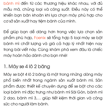
bánh mì
đến từ các thương hiệu khác nhau, với đủ
mẫu mã, chủng loại và công suất. Điều này có thể
khiến bạn băn khoăn khi lựa chọn máy phù hợp cho
cơ sở sản xuất hay tiệm bánh của mình.
Để giúp bạn dễ dàng hơn trong việc lựa chọn sản
phẩm phù hợp,
Foenix
sẽ tổng hợp 5 loại máy se bột
bánh mì chất lượng và giá cả hợp lý nhất hiện nay
trong bài viết này. Cùng khám phá xem đâu là chiếc
máy hoàn hảo dành cho bạn nhé!
1. Máy se 4 lô 2 băng
Máy se bột 4 lô 2 băng là một trong những dòng máy
phổ biến nhất trong ngành sản xuất bánh mì. Sản
phẩm được thiết kế chuyên dụng để se bột cho các
loại bánh mì đặc trưng như bánh mì Sài Gòn, bánh mì
2 dao, bánh mì 3,… giúp tiết kiệm thời gian và công
sức cho người làm bánh.