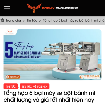
Chuyển
đến
nội
dung
Trang chủ
>
Tin Tức
>
Tổng hợp 5 loại máy se bột bánh mì chất
TIN TỨC
,
TIN TỨC VỀ FOENIX
Tổng hợp 5 loại máy se bột bánh mì
chất lượng và giá tốt nhất hiện nay