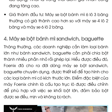
đang tăng cao.
Giá thành đầu tư: Máy se bột bánh mì 6 lô 3 băng
thường có giá thành cao hơn so với máy se 4 lô 2
băng và máy se 6 lô 2 băng.
4. Máy se bột bánh mì sandwich, baguette
Thông thường, các doanh nghiệp cần làm loại bánh
lớn như bánh sandwich, baguette cần phải chia bột
thành nhiều phần nhỏ rồi ghép lại. Hiểu được điều đó,
Foenix đã cho ra đời dòng máy se bột sandwich,
baguette chuyên dụng, được thiết kế để tạo hình cho
các loại bánh mì có kích thước lớn. Điểm đặc biệt của
máy Foenix chính là cấu tạo trục lô được điều chỉnh
để phù hợp với việc se khối bột lớn, đảm bảo bột
được se đều, mịn và không bị rách.