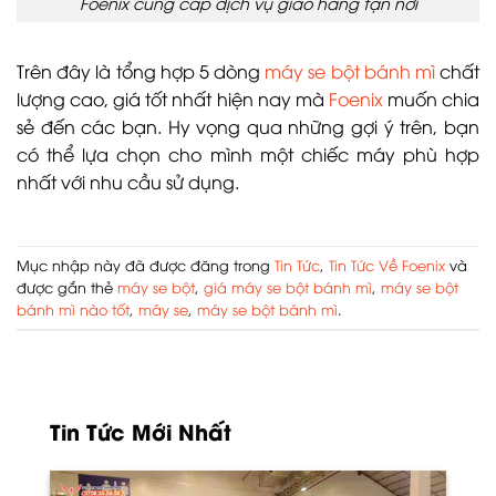
Foenix cung cấp dịch vụ giao hàng tận nơi
Trên đây là tổng hợp 5 dòng
máy se bột bánh mì
chất
lượng cao, giá tốt nhất hiện nay mà
Foenix
muốn chia
sẻ đến các bạn. Hy vọng qua những gợi ý trên, bạn
có thể lựa chọn cho mình một chiếc máy phù hợp
nhất với nhu cầu sử dụng.
Mục nhập này đã được đăng trong
Tin Tức
,
Tin Tức Về Foenix
và
được gắn thẻ
máy se bột
,
giá máy se bột bánh mì
,
máy se bột
bánh mì nào tốt
,
máy se
,
máy se bột bánh mì
.
Tin Tức Mới Nhất