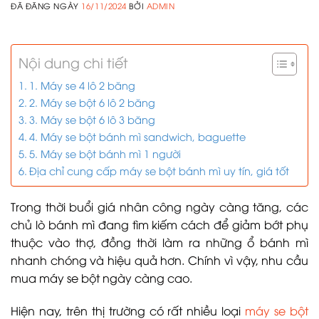
ĐÃ ĐĂNG NGÀY
16/11/2024
BỞI
ADMIN
Nội dung chi tiết
1. Máy se 4 lô 2 băng
2. Máy se bột 6 lô 2 băng
3. Máy se bột 6 lô 3 băng
4. Máy se bột bánh mì sandwich, baguette
5. Máy se bột bánh mì 1 người
Địa chỉ cung cấp máy se bột bánh mì uy tín, giá tốt
Trong thời buổi giá nhân công ngày càng tăng, các
chủ lò bánh mì đang tìm kiếm cách để giảm bớt phụ
thuộc vào thợ, đồng thời làm ra những ổ bánh mì
nhanh chóng và hiệu quả hơn. Chính vì vậy, nhu cầu
mua máy se bột ngày càng cao.
Hiện nay, trên thị trường có rất nhiều loại
máy se bột