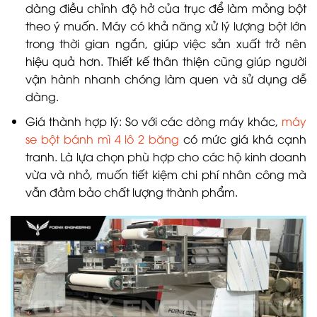
dàng điều chỉnh độ hở của trục để làm mỏng bột
theo ý muốn. Máy có khả năng xử lý lượng bột lớn
trong thời gian ngắn, giúp việc sản xuất trở nên
hiệu quả hơn. Thiết kế thân thiện cũng giúp người
vận hành nhanh chóng làm quen và sử dụng dễ
dàng.
Giá thành hợp lý: So với các dòng máy khác,
máy
se bột bánh mì 4 lô 2 băng
có mức giá khá cạnh
tranh. Là lựa chọn phù hợp cho các hộ kinh doanh
vừa và nhỏ, muốn tiết kiệm chi phí nhân công mà
vẫn đảm bảo chất lượng thành phẩm.