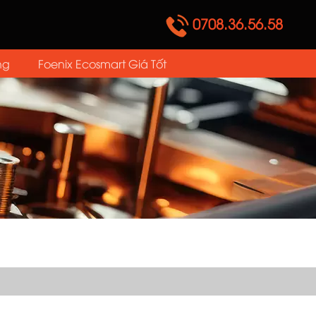
0708.36.56.58
ng
Foenix Ecosmart Giá Tốt