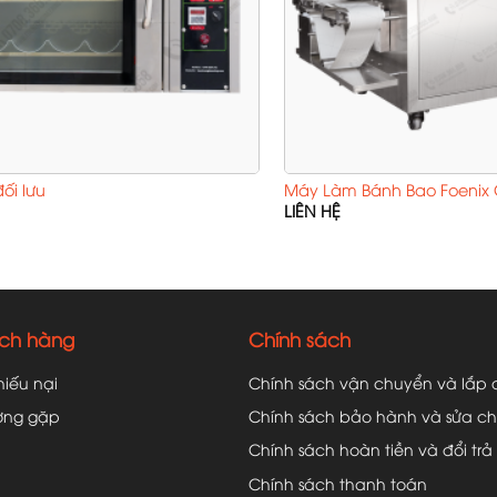
ối lưu
Máy Làm Bánh Bao Foenix 
LIÊN HỆ
ách hàng
Chính sách
hiếu nại
Chính sách vận chuyển và lắp 
ờng gặp
Chính sách bảo hành và sửa c
Chính sách hoàn tiền và đổi trả
Chính sách thanh toán