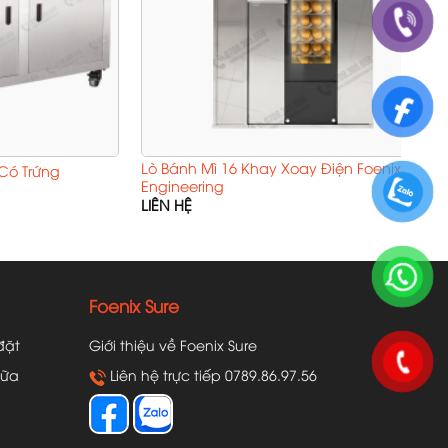
Lò Bánh Mì 16 Khay Xoay Điện Foenix
Có Trứng
Engineering
LIÊN HỆ
Foenix Sure
đặt
Giới thiệu về Foenix Sure
hữa
Liên hệ trực tiếp 0789.86.97.56