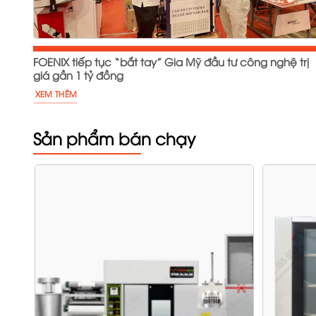
ài Gòn
FOENIX tiếp tục “bắt tay” Gia Mỹ đầu tư công nghệ trị
giá gần 1 tỷ đồng
XEM THÊM
Sản phẩm bán chạy