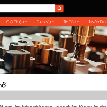
Giới Thiệu
Dịch Vụ
Tin Tức
Tuyển Dụ
hở
ột gạo làm bánh phở ngon, kinh nghiệm từ chuyên gia