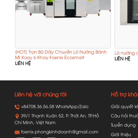
[HOT] Trọn Bộ Dây Chuyền Lò Nướng Bánh
ering
Lò nướng đ
Mì Xoay 6 Khay Foenix Ecosmart
LIÊN HỆ
LIÊN HỆ
Liên hệ với chúng tôi
Hỗ trợ kh
+84708.36.56.58 WhatsApp/Zalo
Giải quyết k
39/1 Thạnh Xuân 52, P. Thới An, TP.Hồ
Câu hỏi thư
Chí Minh, Việt Nam
Tuyển dụng
foenix.phongkinhdoanh@gmail.com
Giới thiệu