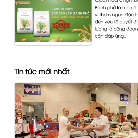
Bánh phở là món ăn
vị thơm ngon đặc t
đến yếu tố quyết đị
lượng là công đoạn
cần đáp ứng...
Tin tức mới nhất