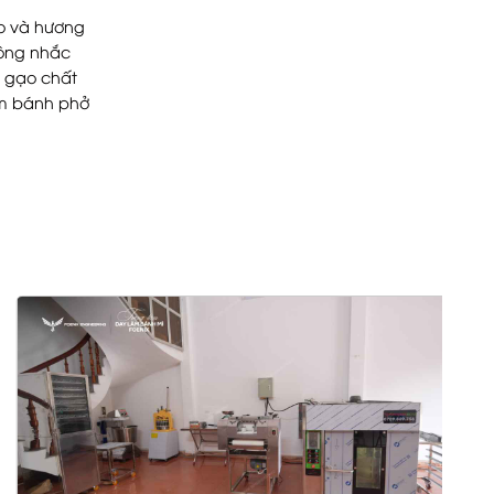
ẻo và hương
hông nhắc
t gạo chất
àm bánh phở