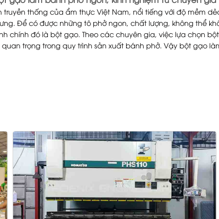
 truyền thống của ẩm thực Việt Nam, nổi tiếng với độ mềm d
rưng. Để có được những tô phở ngon, chất lượng, không thể k
nh chính đó là bột gạo. Theo các chuyên gia, việc lựa chọn bộ
 quan trọng trong quy trình sản xuất bánh phở. Vậy bột gạo l