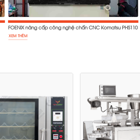
FOENIX nâng cấp công nghệ chấn CNC Komatsu PHS110
XEM THÊM