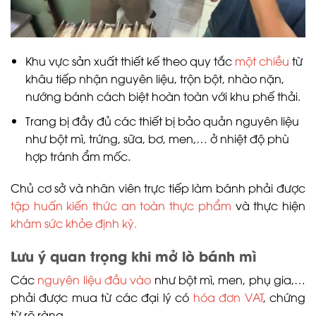
Khu vực sản xuất thiết kế theo quy tắc
một chiều
từ
khâu tiếp nhận nguyên liệu, trộn bột, nhào nặn,
nướng bánh cách biệt hoàn toàn với khu phế thải.
Trang bị đầy đủ các thiết bị bảo quản nguyên liệu
như bột mì, trứng, sữa, bơ, men,… ở nhiệt độ phù
hợp tránh ẩm mốc.
Chủ cơ sở và nhân viên trực tiếp làm bánh phải được
tập huấn kiến thức an toàn thực phẩm
và thực hiện
khám sức khỏe định kỳ.
Lưu ý quan trọng khi mở lò bánh mì
Các
nguyên liệu đầu vào
như bột mì, men, phụ gia,…
phải được mua từ các đại lý có
hóa đơn VAT
, chứng
từ rõ ràng.