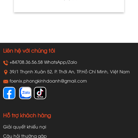
Liên hệ với chúng tôi
+84708.36.56.58 WhatsApp/Zalo
39/1 Thạnh Xuân 52, P. Thới An, TP.Hồ Chí Minh, Việt Nam
foenix.phongkinhdoanh@gmail.com
Hỗ trợ khách hàng
Giải quyết khiếu nại
Câu hỏi thường gặp