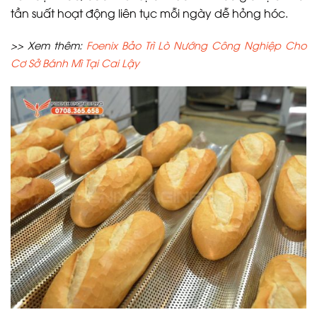
tần suất hoạt động liên tục mỗi ngày dễ hỏng hóc.
>> Xem thêm:
Foenix Bảo Trì Lò Nướng Công Nghiệp Cho
Cơ Sở Bánh Mì Tại Cai Lậy