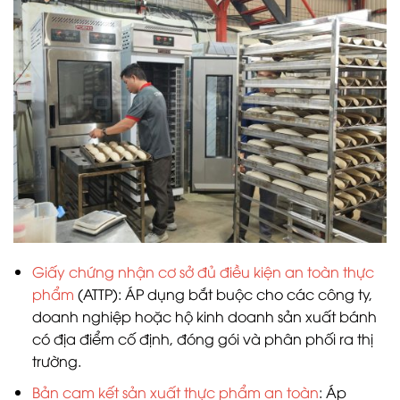
Giấy chứng nhận cơ sở đủ điều kiện an toàn thực
phẩm
(ATTP): ÁP dụng bắt buộc cho các công ty,
doanh nghiệp hoặc hộ kinh doanh sản xuất bánh
có địa điểm cố định, đóng gói và phân phối ra thị
trường.
Bản cam kết sản xuất thực phẩm an toàn
: Áp