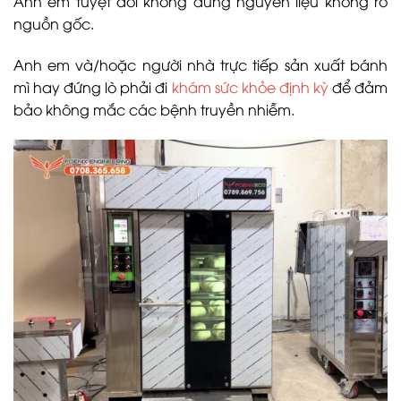
Anh em tuyệt đối không dùng nguyên liệu không rõ
nguồn gốc.
Anh em và/hoặc người nhà trực tiếp sản xuất bánh
mì hay đứng lò phải đi
khám sức khỏe định kỳ
để đảm
bảo không mắc các bệnh truyền nhiễm.