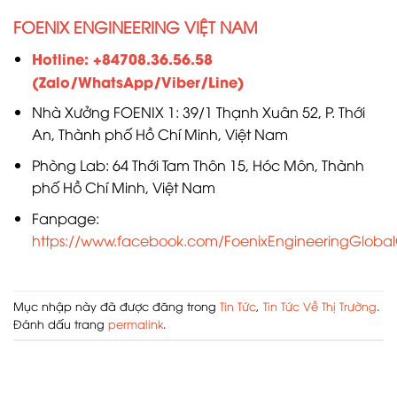
FOENIX ENGINEERING VIỆT NAM
Hotline: +84708.36.56.58
(Zalo/WhatsApp/Viber/Line)
Nhà Xưởng FOENIX 1: 39/1 Thạnh Xuân 52, P. Thới
An, Thành phố Hồ Chí Minh, Việt Nam
Phòng Lab: 64 Thới Tam Thôn 15, Hóc Môn, Thành
phố Hồ Chí Minh, Việt Nam
Fanpage:
https://www.facebook.com/FoenixEngineeringGlobalO
Mục nhập này đã được đăng trong
Tin Tức
,
Tin Tức Về Thị Trường
.
Đánh dấu trang
permalink
.