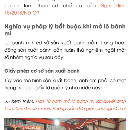
doanh làm theo cơ chế cũ của
Nghị định
15/2018/NĐ-CP
.
Nghĩa vụ pháp lý bắt buộc khi mở lò bánh
mì
Lò bánh mì/ cơ sở sản xuất bánh nằm trong hoạt
động sản xuất bánh cần tuân thủ nghiêm ngặt một
số nhóm nghĩa vụ sau đây:
Giấy phép cơ sở sản xuất bánh
Tùy vào mô hình sản xuất bánh, anh em phải có một
trong hai loại giấy tờ quản lý nhà nước này:
>> Xem thêm:
Hơn 10 năm mở lò bánh mì lạt quyết định
bán thêm bánh mì thịt: Hướng dẫn đơn giản cho người mới