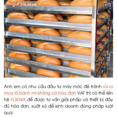
Anh em có nhu cầu đầu tư máy móc đẻ tránh
rủi ro
mua lò bánh mì không có hóa đơn
VAT thì có thể liên
hệ
FOENIX
để được tư vấn giải phấp và thiết bị đầy
đủ hóa đơn, xuất xứ để kinh doanh đúng pháp luật
qua: