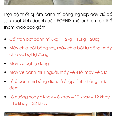
Trọn bộ thiết bị làm bánh mì công nghiệp đầy đủ để
sản xuất kinh doanh của FOENIX mà anh em có thể
tham khao bao gồm:
Cối trộn bột bánh mì 8kg – 12kg – 15kg – 20kg
Máy chia bột bằng tay, máy chia bột tự động, máy
chia vo bột tự động
Máy vo bột tự động
Máy vê bánh mì 1 người, máy vê 4 lô, máy vê 6 lô
Tủ ủ bánh mì bằng điện, tủ ủ lập trình không thức
đêm
Lò nướng xoay 6 khay – 8 khay – 10 khay – 12 khay
– 16 khay – 32 khay