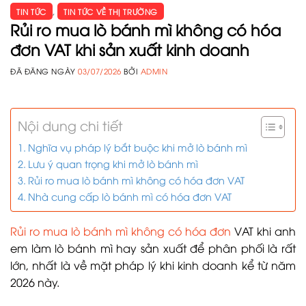
TIN TỨC
,
TIN TỨC VỀ THỊ TRƯỜNG
Rủi ro mua lò bánh mì không có hóa
đơn VAT khi sản xuất kinh doanh
ĐÃ ĐĂNG NGÀY
03/07/2026
BỞI
ADMIN
Nội dung chi tiết
Nghĩa vụ pháp lý bắt buộc khi mở lò bánh mì
Lưu ý quan trọng khi mở lò bánh mì
Rủi ro mua lò bánh mì không có hóa đơn VAT
Nhà cung cấp lò bánh mì có hóa đơn VAT
Rủi ro mua lò bánh mì không có hóa đơn
VAT khi anh
em làm lò bánh mì hay sản xuất để phân phối là rất
lớn, nhất là về mặt pháp lý khi kinh doanh kể từ năm
2026 này.