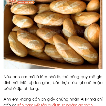
Nếu anh em mở lò làm nhỏ lẻ, thủ công quy mô gia
đình với thiết bị đơn giản, bán trực tiếp tại chỗ hoặc
bỏ sỉ lẻ địa phương.
Anh em không cần xin giấy chứng nhận ATTP mà chỉ
cấn ký
Bản cam kết sản xuất thực phẩm an toàn
.