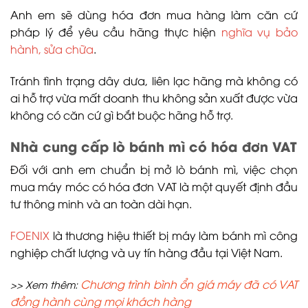
Anh em sẽ dùng hóa đơn mua hàng làm căn cứ
pháp lý để yêu cầu hãng thực hiện
nghĩa vụ bảo
hành, sửa chữa
.
Tránh tình trạng dây dưa, liên lạc hãng mà không có
ai hỗ trợ vừa mất doanh thu không sản xuất được vừa
không có căn cứ gì bắt buộc hãng hỗ trợ.
Nhà cung cấp lò bánh mì có hóa đơn VAT
Đối với anh em chuẩn bị mở lò bánh mì, việc chọn
mua máy móc có hóa đơn VAT là một quyết định đầu
tư thông minh và an toàn dài hạn.
FOENIX
là thương hiệu thiết bị máy làm bánh mì công
nghiệp chất lượng và uy tín hàng đầu tại Việt Nam.
Chương trình bình ổn giá máy đã có VAT
>> Xem thêm:
đồng hành cùng mọi khách hàng