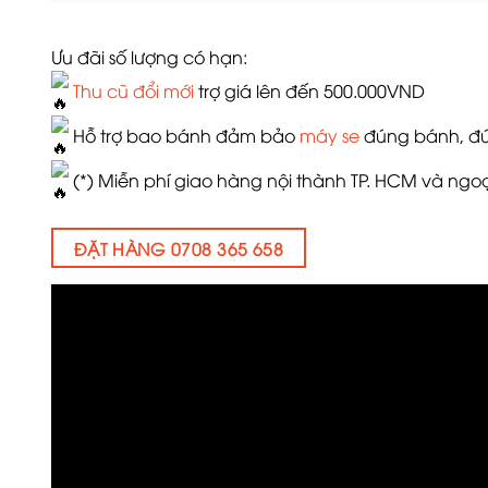
Ưu đãi số lượng có hạn:
Thu cũ đổi mới
trợ giá lên đến 500.000VND
Hỗ trợ bao bánh đảm bảo
máy se
đúng bánh, đú
(*) Miễn phí giao hàng nội thành TP. HCM và ngo
ĐẶT HÀNG 0708 365 658