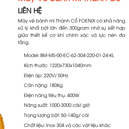
LIÊN HỆ
Máy vê bánh mì Thành Cổ FOENIX có khả năng
xử lý khối bột lớn đến 300gram nhờ sự kết hợp
giữa thiết kế cơ khí chính xác và lực nén đa
tầng.
Model: BM-MS-00-EC-62-304-220-01-24-KL
Kích thước: 1220x730x1040mm
Điện áp: 220V/ 50Hz
Cân nặng: 180Kg
Điện năng tiêu thụ: 400W
Năng suất: 1000-3000 cái/ giờ
Trọng lượng bột: 50-140g/ cái
Chất liệu: Inox 304 và các vật liệu khác