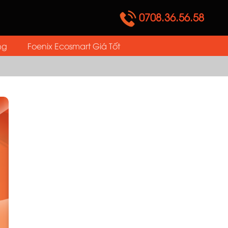
0708.36.56.58
ng
Foenix Ecosmart Giá Tốt