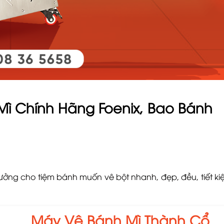
Mì Chính Hãng Foenix, Bao Bánh
tưởng cho tiệm bánh muốn vê bột nhanh, đẹp, đều, tiết k
Máy Vê Bánh Mì Thành Cổ