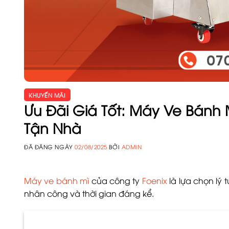
KHUYẾN MÃI
Ưu Đãi Giá Tốt: Máy Ve Bánh 
Tận Nhà
ĐÃ ĐĂNG NGÀY
02/08/2025
BỞI
ADMIN
Máy ve bánh mì
của công ty
Foenix
là lựa chọn lý 
nhân công và thời gian đáng kể.