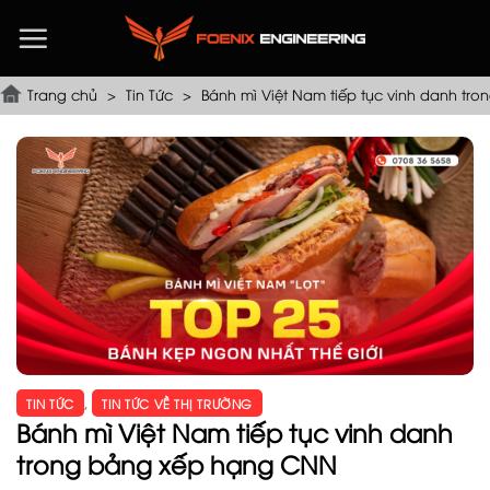
Chuyển
đến
nội
dung
Trang chủ
>
Tin Tức
>
Bánh mì Việt Nam tiếp tục vinh danh t
TIN TỨC
,
TIN TỨC VỀ THỊ TRƯỜNG
Bánh mì Việt Nam tiếp tục vinh danh
trong bảng xếp hạng CNN