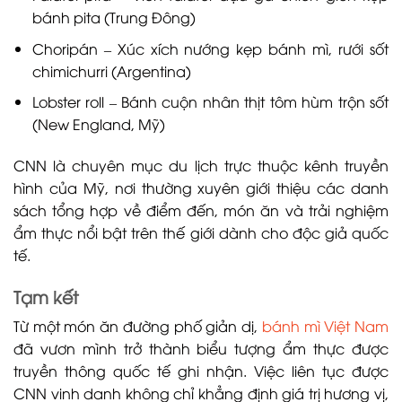
bánh pita (Trung Đông)
Choripán – Xúc xích nướng kẹp bánh mì, rưới sốt
chimichurri (Argentina)
Lobster roll – Bánh cuộn nhân thịt tôm hùm trộn sốt
(New England, Mỹ)
CNN là chuyên mục du lịch trực thuộc kênh truyền
hình của Mỹ, nơi thường xuyên giới thiệu các danh
sách tổng hợp về điểm đến, món ăn và trải nghiệm
ẩm thực nổi bật trên thế giới dành cho độc giả quốc
tế.
Tạm kết
Từ một món ăn đường phố giản dị,
bánh mì Việt Nam
đã vươn mình trở thành biểu tượng ẩm thực được
truyền thông quốc tế ghi nhận. Việc liên tục được
CNN vinh danh không chỉ khẳng định giá trị hương vị,