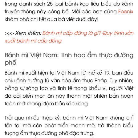
trong danh sách 25 loại bánh kẹp tiêu biểu do kênh
truyền thông này công bố. Mời các bạn cùng
Foenix
khám phá chi tiết qua bà viết dưới đây!
>>> Xem thêm:
Bánh mì cấp đông là gì? Quy trình sản
xuất bánh mì cấp đông
Bánh mì Việt Nam: Tinh hoa ẩm thực đường
phố
Bánh mì xuất hiện tại Việt Nam từ thế kế 19, ban đầu
chịu ảnh hưởng từ văn hóa ẩm thực Pháp. Tuy nhiên,
bằng sự sáng tạo và tinh tế trong khẩu vị, người Việt
đã cải biến món ăn này thành một phiên bản hoàn
toàn mới mang đậm bản sắc riêng.
Trải qua nhiều thập kỷ, bánh mì Việt Nam không chỉ
tồn tại mà còn phát triển mạnh mẽ, trở thành biểu
tượng ẩm thực đường phố đặc trưng.