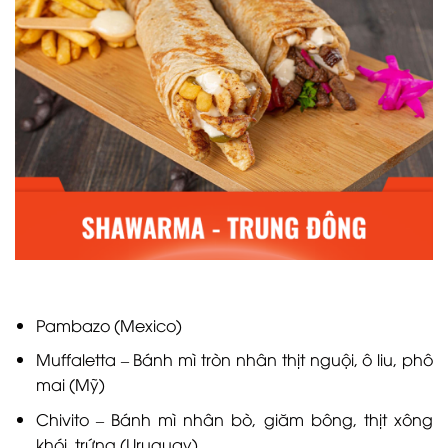
Pambazo (Mexico)
Muffaletta – Bánh mì tròn nhân thịt nguội, ô liu, phô
mai (Mỹ)
Chivito – Bánh mì nhân bò, giăm bông, thịt xông
khói, trứng (Uruguay)