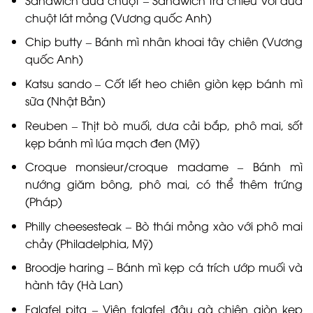
chuột lát mỏng (Vương quốc Anh)
Chip butty – Bánh mì nhân khoai tây chiên (Vương
quốc Anh)
Katsu sando – Cốt lết heo chiên giòn kẹp bánh mì
sữa (Nhật Bản)
Reuben – Thịt bò muối, dưa cải bắp, phô mai, sốt
kẹp bánh mì lúa mạch đen (Mỹ)
Croque monsieur/croque madame – Bánh mì
nướng giăm bông, phô mai, có thể thêm trứng
(Pháp)
Philly cheesesteak – Bò thái mỏng xào với phô mai
chảy (Philadelphia, Mỹ)
Broodje haring – Bánh mì kẹp cá trích ướp muối và
hành tây (Hà Lan)
Falafel pita – Viên falafel đậu gà chiên giòn kẹp