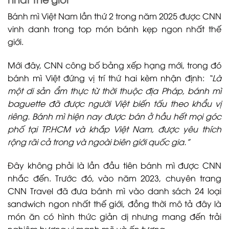
Bánh mì Việt Nam lần thứ 2 trong năm 2025 được CNN
vinh danh trong top món bánh kẹp ngon nhất thế
giới.
Mới đây, CNN công bố bảng xếp hạng mới, trong đó
bánh mì Việt đứng vị trí thứ hai kèm nhận định:
“Là
một di sản ẩm thực từ thời thuộc địa Pháp, bánh mì
baguette đã được người Việt biến tấu theo khẩu vị
riêng. Bánh mì hiện nay được bán ở hầu hết mọi góc
phố tại TP.HCM và khắp Việt Nam, được yêu thích
rộng rãi cả trong và ngoài biên giới quốc gia.”
Đây không phải là lần đầu tiên bánh mì được CNN
nhắc đến. Trước đó, vào năm 2023, chuyên trang
CNN Travel đã đưa bánh mì vào danh sách 24 loại
sandwich ngon nhất thế giới, đồng thời mô tả đây là
món ăn có hình thức giản dị nhưng mang đến trải
nghiệm hương vị mạnh mẽ và ấn tượng.