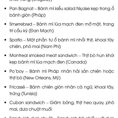
Pan Bagnat – Bánh mì kiểu salad Niçoise kẹp trong ổ
bánh giòn (Pháp)
Smørrebrød – Bánh mì lúa mạch đen mở mặt, trang
trí cầu kỳ (Đan Mạch)
Spatlo – Một phần tư ổ bánh mì nhồi thịt, khoai tây
chiên, phô mai (Nam Phi)
Montreal smoked meat sandwich – Thịt bò hun khói
kẹp bánh mì lúa mạch đen (Canada)
Po’boy – Bánh mì Pháp nhân hải sản chiên hoặc
thịt bò (New Orleans, Mỹ)
Fricassé – Bánh chiên giòn nhân cá ngừ, khoai tây,
trứng (Tunisia)
Cuban sandwich – Giăm bông, thịt heo quay, phô
mai, dưa chuột muối
Sandwich dưa chuột – Sandwich trà chiều với dưa