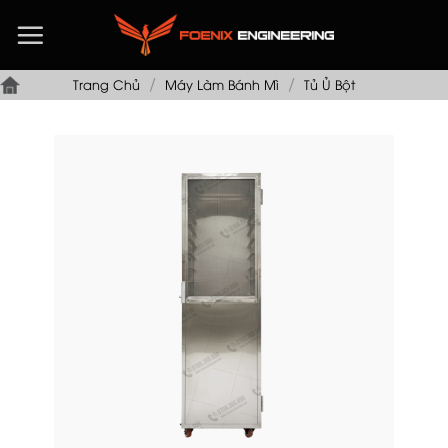
Chuyển
đến
nội
/
/
dung
Trang Chủ
Máy Làm Bánh Mì
Tủ Ủ Bột