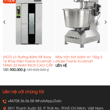
[HOT] Lò Nướng Bánh Mì Xoay
Máy trộn bột bánh mì 15kg 3
16 Khay Điện Foenix Ecosmart +
phase Foenix Ecosmart
TẶNG 32 KHAY INOX CAO CẤP
LIÊN HỆ
131.900.000
₫
149.500.000
₫
Liên hệ với chúng tôi
+84708.36.56.58 WhatsApp/Zalo
39/1 Thạnh Xuân 52, P. Thới An, TP.Hồ Chí Minh, Việt Nam