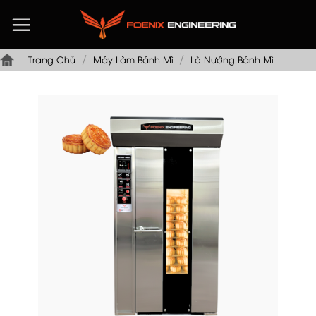
Chuyển
đến
nội
/
/
dung
Trang Chủ
Máy Làm Bánh Mì
Lò Nướng Bánh Mì