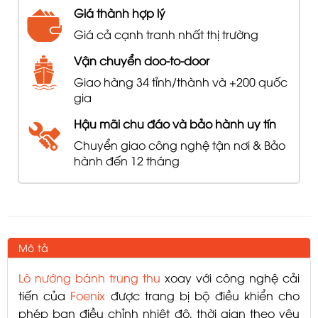
Giá thành hợp lý
Giá cả cạnh tranh nhất thị trường
Vận chuyển doo-to-door
Giao hàng 34 tỉnh/thành và +200 quốc
gia
Hậu mãi chu đáo và bảo hành uy tín
Chuyển giao công nghệ tận nơi & Bảo
hành đến 12 tháng
Mô tả
Lò nướng bánh trung thu
xoay với công nghệ cải
tiến của
Foenix
được trang bị bộ điều khiển cho
phép bạn điều chỉnh nhiệt độ, thời gian theo yêu