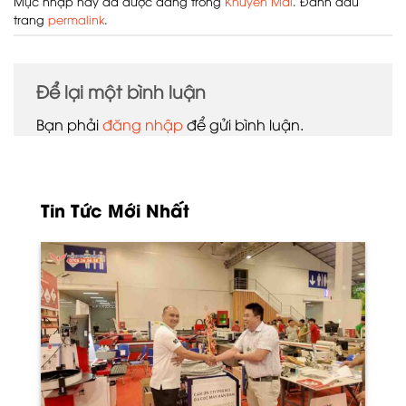
Mục nhập này đã được đăng trong
Khuyến Mãi
. Đánh dấu
trang
permalink
.
Để lại một bình luận
Bạn phải
đăng nhập
để gửi bình luận.
Tin Tức Mới Nhất