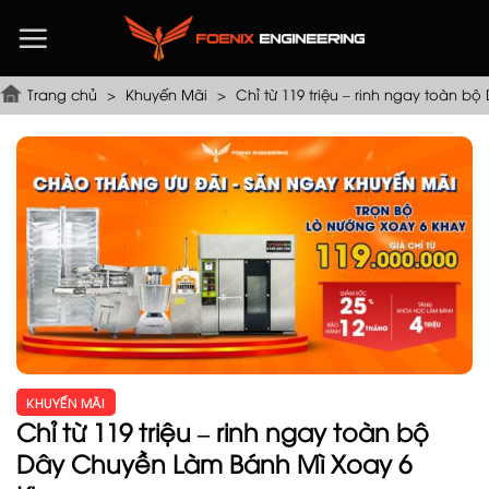
Chuyển
đến
nội
dung
Trang chủ
>
Khuyến Mãi
>
Chỉ từ 119 triệu – rinh ngay toàn 
KHUYẾN MÃI
Chỉ từ 119 triệu – rinh ngay toàn bộ
Dây Chuyền Làm Bánh Mì Xoay 6