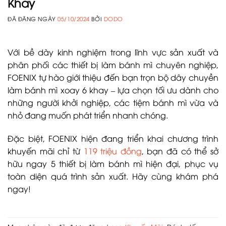
Khay
ĐÃ ĐĂNG NGÀY
05/10/2024
BỞI
DODO
Với bề dày kinh nghiệm trong lĩnh vực sản xuất và
phân phối các thiết bị làm bánh mì chuyên nghiệp,
FOENIX tự hào giới thiệu đến bạn trọn bộ dây chuyền
làm bánh mì xoay 6 khay – lựa chọn tối ưu dành cho
những người khởi nghiệp, các tiệm bánh mì vừa và
nhỏ đang muốn phát triển nhanh chóng.
Đặc biệt, FOENIX hiện đang triển khai chương trình
khuyến mãi chỉ từ
119 triệu đồng
, bạn đã có thể sở
hữu ngay 5 thiết bị làm bánh mì hiện đại, phục vụ
toàn diện quá trình sản xuất. Hãy cùng khám phá
ngay!