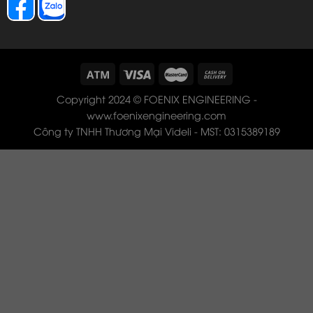
Copyright 2024 © FOENIX ENGINEERING -
www.foenixengineering.com
Công ty TNHH Thương Mại Videli - MST: 0315389189