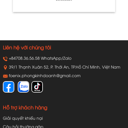
Liên hệ với chúng tôi
+84708.36.56.58 WhatsApp/Zalo
39/1 Thạnh Xuân 52, P. Thới An, TP.Hồ Chí Minh, Việt Nam
foenix.phongkinhdoanh@gmail.com
Hỗ trợ khách hàng
Giải quyết khiếu nại
Câu hỏi thường gặp