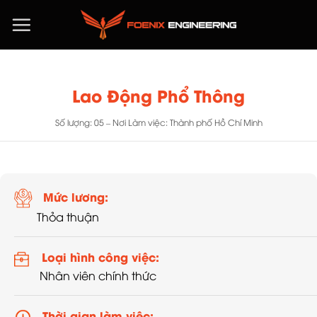
Chuyển
đến
nội
dung
Lao Động Phổ Thông
Số lượng: 05 – Nơi Làm việc: Thành phố Hồ Chí Minh
Mức lương:
Thỏa thuận
Loại hình công việc:
Nhân viên chính thức
Thời gian làm việc: