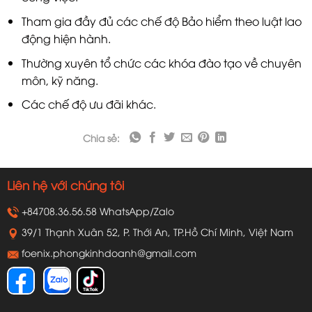
Tham gia đầy đủ các chế độ Bảo hiểm theo luật lao
động hiện hành.
Thường xuyên tổ chức các khóa đào tạo về chuyên
môn, kỹ năng.
Các chế độ ưu đãi khác.
Chia sẻ:
Liên hệ với chúng tôi
+84708.36.56.58 WhatsApp/Zalo
39/1 Thạnh Xuân 52, P. Thới An, TP.Hồ Chí Minh, Việt Nam
foenix.phongkinhdoanh@gmail.com